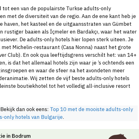
d tot een van de populairste Turkse adults-only
n met de diversiteit van de regio. Aan de ene kant heb je
de haven, het kasteel en de uitgaansstraten van Gümbet
n rustiger baaien als İçmeler en Bardakçı, waar het water
lusiever. De adults-only hotels hier lopen sterk uiteen. Je
 met Michelin-restaurant (Casa Nonna) naast het grote
ver Club). En ook qua leeftijdsgrens verschilt het: van 14+
, is dat het allemaal hotels zijn waar je ’s ochtends een
insgroepen en waar de sfeer na het avondeten meer
deranimatie. Wij zetten de vijf beste adults-only hotels
einste boutiekhotel tot het volledig all-inclusive resort
 Bekijk dan ook eens:
Top 10 met de mooiste adults-only
s-only hotels van Bulgarije
.
tie in Bodrum