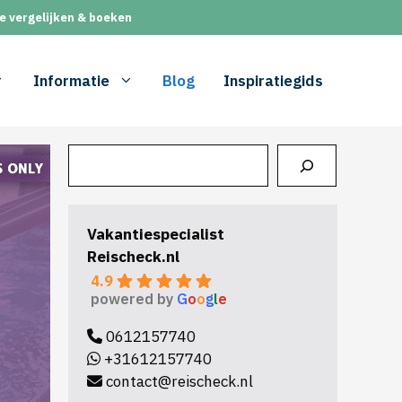
e vergelijken & boeken
Informatie
Blog
Inspiratiegids
Zoeken
Vakantiespecialist
Reischeck.nl
4.9
powered by
G
o
o
g
l
e
0612157740
+31612157740
contact@reischeck.nl