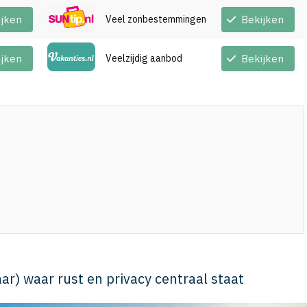
ijken
Veel zonbestemmingen
Bekijken
ijken
Veelzijdig aanbod
Bekijken
ar) waar rust en privacy centraal staat