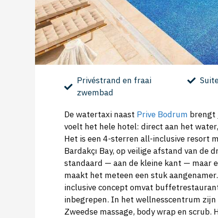
Privéstrand en fraai
Suit
zwembad
De watertaxi naast
Prive Bodrum
brengt 
voelt het hele hotel: direct aan het wat
Het is een 4-sterren all-inclusive resort
Bardakçı Bay, op veilige afstand van de 
standaard — aan de kleine kant — maar 
maakt het meteen een stuk aangenamer. S
inclusive concept omvat buffetrestaurant,
inbegrepen. In het wellnesscentrum zij
Zweedse massage, body wrap en scrub. Hu