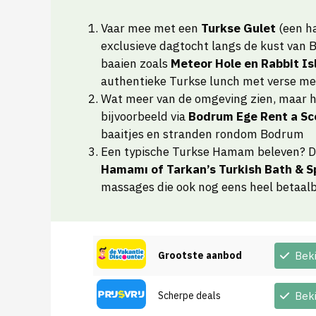
Vaar mee met een
Turkse Gulet
(een h
exclusieve dagtocht langs de kust van 
baaien zoals
Meteor Hole en Rabbit Is
authentieke Turkse lunch met verse me
Wat meer van de omgeving zien, maar h
bijvoorbeeld via
Bodrum Ege Rent a Sc
baaitjes en stranden rondom Bodrum
Een typische Turkse Hamam beleven? Da
Hamamı of Tarkan’s Turkish Bath & S
massages die ook nog eens heel betaalb
Grootste aanbod
Bek
Scherpe deals
Bek