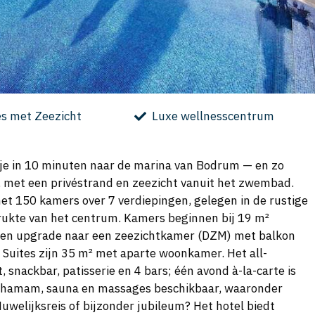
es met Zeezicht
Luxe wellnesscentrum
je in 10 minuten naar de marina van Bodrum — en zo
er, met een privéstrand en zeezicht vanuit het zwembad.
 met 150 kamers over 7 verdiepingen, gelegen in de rustige
drukte van het centrum. Kamers beginnen bij 19 m²
een upgrade naar een zeezichtkamer (DZM) met balkon
uites zijn 35 m² met aparte woonkamer. Het all-
 snackbar, patisserie en 4 bars; één avond à-la-carte is
n hamam, sauna en massages beschikbaar, waaronder
welijksreis of bijzonder jubileum? Het hotel biedt