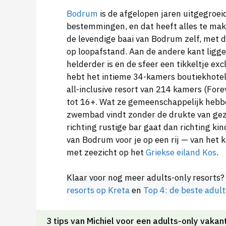
Bodrum
is de afgelopen jaren uitgegroei
bestemmingen, en dat heeft alles te make
de levendige baai van Bodrum zelf, met 
op loopafstand. Aan de andere kant ligge
helderder is en de sfeer een tikkeltje exc
hebt het intieme 34-kamers boutiekhotel
all-inclusive resort van 214 kamers (Fore
tot 16+. Wat ze gemeenschappelijk hebben
zwembad vindt zonder de drukte van gez
richting rustige bar gaat dan richting kin
van Bodrum voor je op een rij — van het kl
met zeezicht op het
Griekse eiland Kos
.
Klaar voor nog meer adults-only resorts?
resorts op Kreta
en
Top 4: de beste adult
3 tips van Michiel voor een adults-only vakan