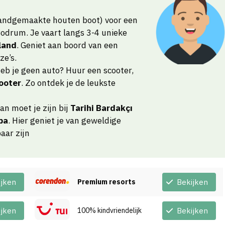
andgemaakte houten boot) voor een
Bodrum. Je vaart langs 3-4 unieke
land
. Geniet aan boord van een
ze’s.
eb je geen auto? Huur een scooter,
ooter
. Zo ontdek je de leukste
n moet je zijn bij
Tarihi Bardakçı
pa
. Hier geniet je van geweldige
aar zijn
ijken
Premium resorts
Bekijken
ijken
100% kindvriendelijk
Bekijken