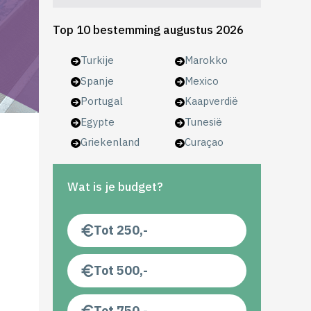
Top 10 bestemming augustus 2026
Turkije
Marokko
Spanje
Mexico
Portugal
Kaapverdië
Egypte
Tunesië
Griekenland
Curaçao
Wat is je budget?
Tot 250,-
Tot 500,-
Tot 750,-