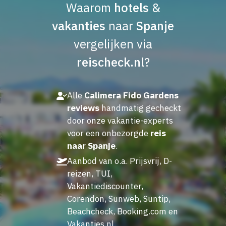
Waarom
hotels
&
vakanties
naar
Spanje
vergelijken via
reischeck.nl
?
Alle
Calimera Fido Gardens
reviews
handmatig gecheckt
door onze vakantie-experts
voor een onbezorgde
reis
naar Spanje
.
Aanbod van o.a. Prijsvrij, D-
reizen, TUI,
Vakantiediscounter,
Corendon, Sunweb, Suntip,
Beachcheck, Booking.com en
Vakanties.nl.