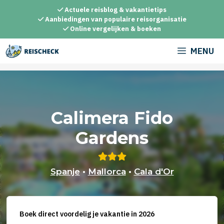
Ga
Actuele reisblog & vakantietips
naar
Aanbiedingen van populaire reisorganisatie
Online vergelijken & boeken
de
inhoud
MENU
Calimera Fido
Gardens
Spanje
•
Mallorca
•
Cala d'Or
Boek direct voordelig je vakantie in 2026