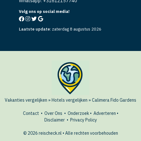
Whatsapp: +
31612157740
Volg ons op social media!
Laatste update
:
zaterdag 8 augustus 2026
Vakanties vergelijken
»
Hotels vergelijken
»
Calimera Fido Gardens
Contact
•
Over Ons
•
Onderzoek
•
Adverteren
•
Disclaimer
•
Privacy Policy
© 2026 reischeck.nl • Alle rechten voorbehouden