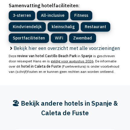
Samenvatting hotelfaciliteiten
:
3-sterren
All-inclusive
Fitness
Kindvriendelijk
kleinschalig
Restaurant
Sportfaciliteiten
WiFi
Zwembad
Bekijk hier een overzicht met alle voorzieningen
Deze
review van hotel Castillo Beach Park
in
Spanje
is geschreven
door reisexpert Hans en is
geldig voor augustus 2026
. De informatie
over dit
hotel in Caleta de Fuste
(Fuerteventura) is onder voorbehoud
van (schrijf)fouten en er kunnen geen rechten aan worden ontleend.
🏖️ Bekijk andere hotels in Spanje &
Caleta de Fuste