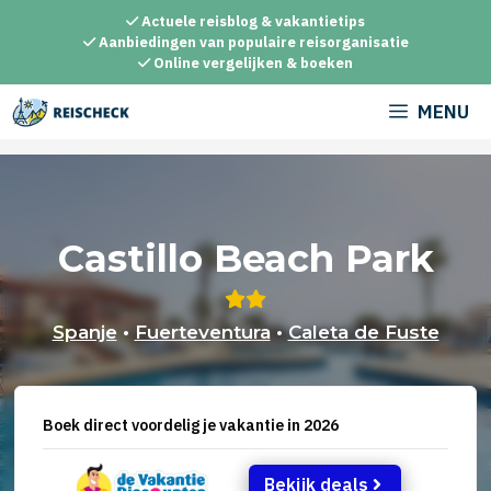
Ga
Actuele reisblog & vakantietips
naar
Aanbiedingen van populaire reisorganisatie
Online vergelijken & boeken
de
inhoud
MENU
Castillo Beach Park
Spanje
•
Fuerteventura
•
Caleta de Fuste
Boek direct voordelig je vakantie in 2026
Bekijk deals