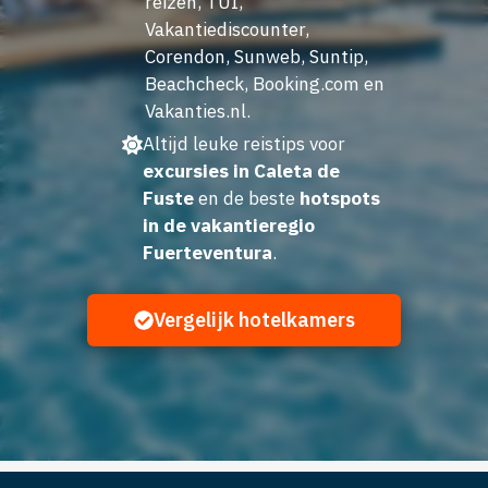
reizen, TUI,
Vakantiediscounter,
Corendon, Sunweb, Suntip,
Beachcheck, Booking.com en
Vakanties.nl.
Altijd leuke reistips voor
excursies in Caleta de
Fuste
en de beste
hotspots
in de vakantieregio
Fuerteventura
.
Vergelijk hotelkamers