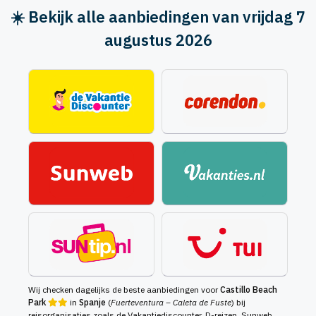
☀️ Bekijk alle aanbiedingen van vrijdag 7
augustus 2026
Wij checken dagelijks de beste aanbiedingen voor
Castillo Beach
Park
in
Spanje
(
Fuerteventura – Caleta de Fuste
) bij
reisorganisaties zoals de Vakantiediscounter, D-reizen, Sunweb,