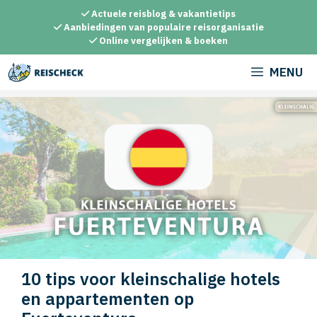
Ga
Actuele reisblog & vakantietips
naar
Aanbiedingen van populaire reisorganisatie
Online vergelijken & boeken
de
inhoud
MENU
10 tips voor kleinschalige hotels
en appartementen op