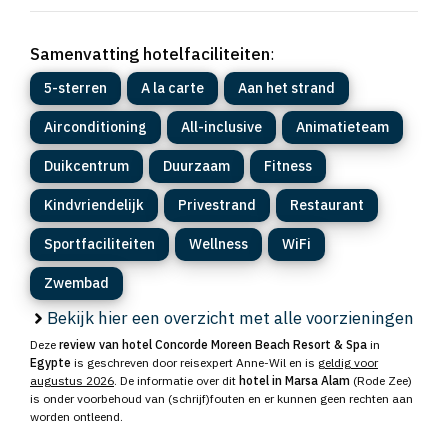
Samenvatting hotelfaciliteiten
:
5-sterren
A la carte
Aan het strand
Airconditioning
All-inclusive
Animatieteam
Duikcentrum
Duurzaam
Fitness
Kindvriendelijk
Privestrand
Restaurant
Sportfaciliteiten
Wellness
WiFi
Zwembad
Bekijk hier een overzicht met alle voorzieningen
Deze
review van hotel Concorde Moreen Beach Resort & Spa
in
Egypte
is geschreven door reisexpert Anne-Wil en is
geldig voor
augustus 2026
. De informatie over dit
hotel in Marsa Alam
(Rode Zee)
is onder voorbehoud van (schrijf)fouten en er kunnen geen rechten aan
worden ontleend.