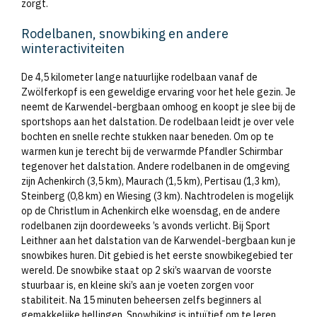
zorgt.
Rodelbanen, snowbiking en andere
winteractiviteiten
De 4,5 kilometer lange natuurlijke rodelbaan vanaf de
Zwölferkopf is een geweldige ervaring voor het hele gezin. Je
neemt de Karwendel-bergbaan omhoog en koopt je slee bij de
sportshops aan het dalstation. De rodelbaan leidt je over vele
bochten en snelle rechte stukken naar beneden. Om op te
warmen kun je terecht bij de verwarmde Pfandler Schirmbar
tegenover het dalstation. Andere rodelbanen in de omgeving
zijn Achenkirch (3,5 km), Maurach (1,5 km), Pertisau (1,3 km),
Steinberg (0,8 km) en Wiesing (3 km). Nachtrodelen is mogelijk
op de Christlum in Achenkirch elke woensdag, en de andere
rodelbanen zijn doordeweeks ’s avonds verlicht. Bij Sport
Leithner aan het dalstation van de Karwendel-bergbaan kun je
snowbikes huren. Dit gebied is het eerste snowbikegebied ter
wereld. De snowbike staat op 2 ski’s waarvan de voorste
stuurbaar is, en kleine ski’s aan je voeten zorgen voor
stabiliteit. Na 15 minuten beheersen zelfs beginners al
gemakkelijke hellingen. Snowbiking is intuïtief om te leren,