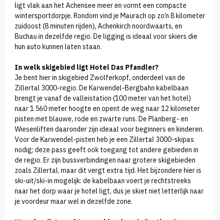
ligt vlak aan het Achensee meer en vormt een compacte
wintersportdorpje. Rondom vind je Maurach op zo’n 8 kilometer
zuidoost (8 minuten rijden), Achenkirch noordwaarts, en
Buchau in dezelfde regio. De ligging is ideaal voor skiers die
hun auto kunnen laten staan.
In welk skigebied ligt Hotel Das Pfandler?
Je bent hier in skigebied Zwölferkopf, onderdeel van de
Zillertal 3000-regio. De Karwendel-Bergbahn kabelbaan
brengt je vanaf de valleistation (100 meter van het hotel)
naar 1.560 meter hoogte en opent de weg naar 12 kilometer
pisten met blauwe, rode en zwarte runs. De Planberg- en
Wiesenliften daaronder zijn ideaal voor beginners en kinderen.
Voor de Karwendel-pisten heb je een Zillertal 3000-skipas
nodig; deze pass geeft ook toegang tot andere gebieden in
de regio. Er zijn bussverbindingen naar grotere skigebieden
zoals Zillertal, maar dit vergt extra tijd. Het bijzondere hier is
ski-uit/ski-in mogelijk: de kabelbaan voert je rechtstreeks
naar het dorp waar je hotel ligt, dus je skiet niet letterlijk naar
je voordeur maar wel in dezelfde zone.