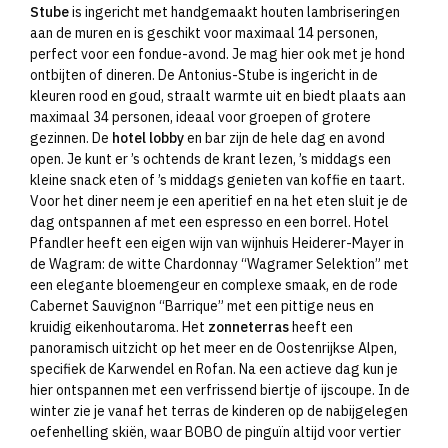
Stube
is ingericht met handgemaakt houten lambriseringen
aan de muren en is geschikt voor maximaal 14 personen,
perfect voor een fondue-avond. Je mag hier ook met je hond
ontbijten of dineren. De Antonius-Stube is ingericht in de
kleuren rood en goud, straalt warmte uit en biedt plaats aan
maximaal 34 personen, ideaal voor groepen of grotere
gezinnen. De
hotel lobby
en bar zijn de hele dag en avond
open. Je kunt er ’s ochtends de krant lezen, ’s middags een
kleine snack eten of ’s middags genieten van koffie en taart.
Voor het diner neem je een aperitief en na het eten sluit je de
dag ontspannen af met een espresso en een borrel. Hotel
Pfandler heeft een eigen wijn van wijnhuis Heiderer-Mayer in
de Wagram: de witte Chardonnay “Wagramer Selektion” met
een elegante bloemengeur en complexe smaak, en de rode
Cabernet Sauvignon “Barrique” met een pittige neus en
kruidig eikenhoutaroma. Het
zonneterras
heeft een
panoramisch uitzicht op het meer en de Oostenrijkse Alpen,
specifiek de Karwendel en Rofan. Na een actieve dag kun je
hier ontspannen met een verfrissend biertje of ijscoupe. In de
winter zie je vanaf het terras de kinderen op de nabijgelegen
oefenhelling skiën, waar BOBO de pinguïn altijd voor vertier