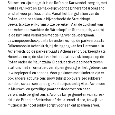
Skitochten zijn mogelijk in de Rofan en Karwendel-bergen, met
routes van kort en gemakkelijk voor beginners tot uitdagend
en steil voor professionals. Vanaf het bergstation van de
Rofan-kabelbaan kun je bijvoorbeeld de Streichkopf,
Seekarlspitze en Rofanspitze bereiken. Aan de zuidkant van
het Achensee wachten de Bärenkopf en Stanserjoch, waarbij
je de klim kunt verkorten met de Karwendel-bergbaan.
Lawinepiepercheckpoints bevinden zich op de parkeerplaats
Falkenmoos in Achenkirch, bij de ingang van het Unterautal in
Achenkirch, op de parkeerplaats Achenseehof, parkeerplaats
Hubertus en bij de start van het educatieve skitourpad op de
Rofan onder de Mauritzalm. Dit educatieve pad heeft zeven
stations met informatie over alpien gedrag en het gebruik van
lawinepiepersl en sondes. Voor gezinnen met kinderen zijn er
ook andere activiteiten: snow tubing op oversized rubberen
banden, schaatsen op de gekoelde ijsbaan bij Atoll Achensee
in Maurach, en gezellige paardensledetochten naar
verwarmde berghutten. ’s Avonds kun je genieten van après-
ski in de Pfandler Schirmbar of de Laterndl-disco, terwijl live
muziek in de hotel lobby zorgt voor een ontspannen sfeer.