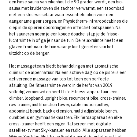
een Finse sauna van eikenhout die 90 graden wordt, een bio-
sauna met kruidenoven die zachter verwarmt, een stoombad
met een kleurwisselaar waar essentiële oliën voor een
aangename geur zorgen, en Physiotherm-infraroodcabines die
diep in de spieren doordringen en effectief ontspannen. Na
het sauneren neem je een koude douche, stap je de frisse-
luchtruimte in of ga je naar de tuin. De relaxruimte heeft een
glazen front naar de tuin waar je kunt genieten van het
uitzicht op de bergen.
Het massageteam biedt behandelingen met aromatische
oliën uit de alpennatuur. Na een actieve dag op de piste is een
activerende massage van top tot teen een perfecte
afsluiting. De fitnessruimte werd in de herfst van 2019
volledig vernieuwd en heeft Life Fitness-apparatuur: een
climber, loopband, upright bike, recumbent bike, cross-trainer,
row trainer, multifunction tower, cable motion pulley,
abdominal bench, back extension, multi adjustable bench,
dumbbells en gymnastiekmatten. Elk fietsapparaat en elke
cross-trainer heeft een eigen flatscreen met digitale
satelliet-tv met Sky-kanalen en radio. Alle apparaten hebben
WiFi en YouTube, Netflix en Spotify zijn al geïnstalleerd. Let