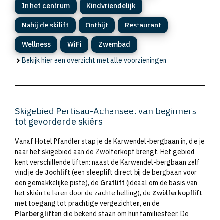
In het centrum
Kindvriendelijk
Nabij de skilift
Ontbijt
Restaurant
Wellness
WiFi
Zwembad
Bekijk hier een overzicht met alle voorzieningen
Skigebied Pertisau-Achensee: van beginners
tot gevorderde skiërs
Vanaf Hotel Pfandler stap je de Karwendel-bergbaan in, die je
naar het skigebied aan de Zwölferkopf brengt. Het gebied
kent verschillende liften: naast de Karwendel-bergbaan zelf
vind je de
Jochlift
(een sleeplift direct bij de bergbaan voor
een gemakkelijke piste), de
Gratlift
(ideaal om de basis van
het skiën te leren door de zachte helling), de
Zwölferkopflift
met toegang tot prachtige vergezichten, en de
Planbergliften
die bekend staan om hun familiesfeer. De