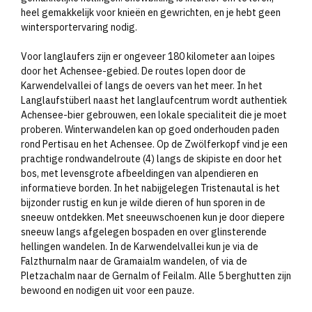
heel gemakkelijk voor knieën en gewrichten, en je hebt geen
wintersportervaring nodig.
Voor langlaufers zijn er ongeveer 180 kilometer aan loipes
door het Achensee-gebied. De routes lopen door de
Karwendelvallei of langs de oevers van het meer. In het
Langlaufstüberl naast het langlaufcentrum wordt authentiek
Achensee-bier gebrouwen, een lokale specialiteit die je moet
proberen. Winterwandelen kan op goed onderhouden paden
rond Pertisau en het Achensee. Op de Zwölferkopf vind je een
prachtige rondwandelroute (4) langs de skipiste en door het
bos, met levensgrote afbeeldingen van alpendieren en
informatieve borden. In het nabijgelegen Tristenautal is het
bijzonder rustig en kun je wilde dieren of hun sporen in de
sneeuw ontdekken. Met sneeuwschoenen kun je door diepere
sneeuw langs afgelegen bospaden en over glinsterende
hellingen wandelen. In de Karwendelvallei kun je via de
Falzthurnalm naar de Gramaialm wandelen, of via de
Pletzachalm naar de Gernalm of Feilalm. Alle 5 berghutten zijn
bewoond en nodigen uit voor een pauze.