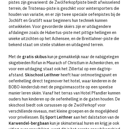
pistes zijn gevarieerd: de Zwölferkopfpiste biedt afwisselend
terrein, de Tristenau-piste is geschikt voor wintersporters die
houden van variatie, en er zijn twee speciale oefenpistes bij de
Jochlift en Gratlift waar beginners hun techniek kunnen
ontwikkelen. Voor gevorderde skiërs zijn er uitdagendere
afdalingen zoals de Hubertus-piste met pittige hellingen en
unieke uitzichten op het Achensee, en de Breitlahner-piste die
bekend staat om steile stukken en uitdagend terrein.
Met de
gratis skibus
kun je gemakkelijk naar de nabijgelegen
skigebieden Rofan in Maurach of Christlum in Achenkirchen, en
voor een uitdaging staat ook het Zillertal op een dagtrip-
afstand.
Skischool Leithner
heeft haar ontmoetingspunt en
oefenhelling direct tegenover het hotel, waar kinderen in de
BOBO-kinderclub met de pinguïnmascotte op een speelse
manier leren skiën. Vanaf het terras van Hotel Pfandler kunnen
ouders hun kinderen op de oefenhelling in de gaten houden. De
skischool biedt ook cursussen op de Zwölferkopf voor
verschillende niveaus, met kleine groepen en de mogelijkheid
voor privélessen. Bij
Sport Leithner
aan het dalstation van de
Karwendel-bergbaan
kun je skimateriaal huren en krijg je ook