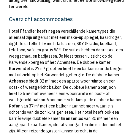
uitleg over snowbiking, want dit is het eerste snowbikegebied
ter wereld.
Overzicht accommodaties
Hotel Pfandler heeft negen verschillende kamertypes die
allemaal zijn uitgerust met een make-up spiegel, haardroger,
digitale satelliet-tv met flatscreen, SKY & radio, koelkast,
telefoon, safe en gratis WiFi. De suites hebben daarnaast een
weegschaal en badjassen. Je kiest tussen uitzicht op de
Karwendel-bergen of het Achensee. De dubbele kamer
Karwendel
is 27 m² groot en heeft een balkon naar de bergen
met uitzicht op het Karwendel-gebergte. De dubbele kamer
Achensee
biedt 32 m² met een aparte woonruimte en een
oost- of westgericht balkon. De dubbele kamer
Sonnjoch
heeft 35 m² met eveneens een woonruimte en oost- of
westgericht balkon. Voor meerzicht kies je de dubbele kamer
Rofan
van 37 m² met een balkon naar het meer waar je ’s
ochtends van de zon kunt genieten. Het hotel heeft ook een
barrièrevrije dubbele kamer
Grenzenlos
van 30 m² met een
aangepaste badkamer, ideaal voor gasten die minder mobiel
zijn. Alleen reizende gasten kunnen terecht in de