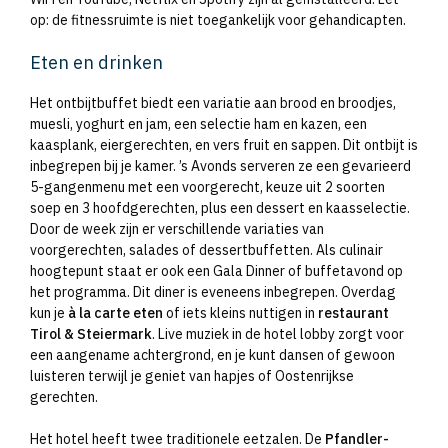
op: de fitnessruimte is niet toegankelijk voor gehandicapten.
Eten en drinken
Het ontbijtbuffet biedt een variatie aan brood en broodjes,
muesli, yoghurt en jam, een selectie ham en kazen, een
kaasplank, eiergerechten, en vers fruit en sappen. Dit ontbijt is
inbegrepen bij je kamer. ’s Avonds serveren ze een gevarieerd
5-gangenmenu met een voorgerecht, keuze uit 2 soorten
soep en 3 hoofdgerechten, plus een dessert en kaasselectie.
Door de week zijn er verschillende variaties van
voorgerechten, salades of dessertbuffetten. Als culinair
hoogtepunt staat er ook een Gala Dinner of buffetavond op
het programma. Dit diner is eveneens inbegrepen. Overdag
kun je
à la carte eten
of iets kleins nuttigen in
restaurant
Tirol & Steiermark
. Live muziek in de hotel lobby zorgt voor
een aangename achtergrond, en je kunt dansen of gewoon
luisteren terwijl je geniet van hapjes of Oostenrijkse
gerechten.
Het hotel heeft twee traditionele eetzalen. De
Pfandler-