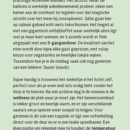
prachtige Achensee wandelt. Het uitzicht vanaf de
balkons is werkelijk adembenemend; probeer zeker een
kamer aan de oostkant te regelen voor dat magische
uitzicht over het meer bij zonsopkomst. Jullie gaan hier
op culinair gebied echt niets tekortkomen. Het begint al
met een gigantisch ontbijtbuffet waar werkelijk alles ligt
wat je maar kunt wensen, en ’s avonds wordt er flink
uitgepakt met een
5-gangendiner
. De kwaliteit van het
eten wordt door bijna elke gast geprezen, met volop
keuze voor vegetariërs en heerlijke lokale wijnen.
Tussendoor kun je in de middag vaak ook nog genieten
van een lekkere ‘Jause’ (snack).
Super handig is trouwens het winkeltje in het hotel zelf,
perfect voor als je even snel iets nodig hebt zonder het
dorp in te hoeven. Na een actieve dag in de sneeuw is de
wellness
de plek waar je moet zijn. Het binnenzwembad
is lekker groot en heerlijk warm, en er zijn verschillende
sauna’s om je spieren weer soepel te krijgen. Voor
gezinnen is dit ook een topplek; er ligt een oefenhelling
direct voor de deur en er is een leuke speelkamer. Een
klein puntje om rekening mee te houden: de
temperatuur