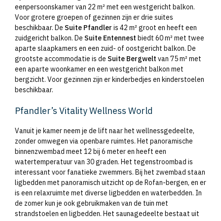
eenpersoonskamer van 22 m² met een westgericht balkon.
Voor grotere groepen of gezinnen zijn er drie suites
beschikbaar. De
Suite Pfandler
is 42 m² groot en heeft een
zuidgericht balkon. De
Suite Entennest
biedt 60 m² met twee
aparte slaapkamers en een zuid- of oostgericht balkon. De
grootste accommodatie is de
Suite Bergwelt
van 75 m² met
een aparte woonkamer en een westgericht balkon met
bergzicht. Voor gezinnen zijn er kinderbedjes en kinderstoelen
beschikbaar.
Pfandler’s Vitality Wellness World
Vanuit je kamer neem je de lift naar het wellnessgedeelte,
zonder omwegen via openbare ruimtes. Het panoramische
binnenzwembad meet 12 bij 6 meter en heeft een
watertemperatuur van 30 graden. Het tegenstroombad is
interessant voor fanatieke zwemmers. Bij het zwembad staan
ligbedden met panoramisch uitzicht op de Rofan-bergen, en er
is een relaxruimte met diverse ligbedden en waterbedden. In
de zomer kun je ook gebruikmaken van de tuin met
strandstoelen en ligbedden. Het saunagedeelte bestaat uit