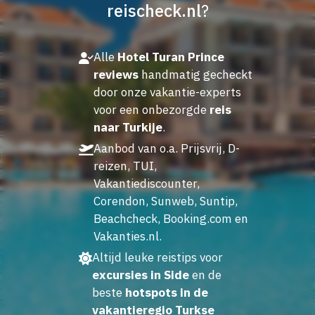
reischeck.nl
?
Alle
Hotel Turan Prince
reviews
handmatig gecheckt
door onze vakantie-experts
voor een onbezorgde
reis
naar Turkije
.
Aanbod van o.a. Prijsvrij, D-
reizen, TUI,
Vakantiediscounter,
Corendon, Sunweb, Suntip,
Beachcheck, Booking.com en
Vakanties.nl.
Altijd leuke reistips voor
excursies in Side
en de
beste
hotspots in de
vakantieregio Turkse