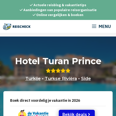
Ga
Actuele reisblog & vakantietips
naar
Aanbiedingen van populaire reisorganisatie
Online vergelijken & boeken
de
inhoud
MENU
Hotel Turan Prince
Turkije
•
Turkse Rivièra
•
Side
Boek direct voordelig je vakantie in 2026
Bekijk deals