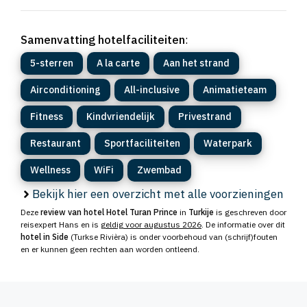
Samenvatting hotelfaciliteiten
:
5-sterren
A la carte
Aan het strand
Airconditioning
All-inclusive
Animatieteam
Fitness
Kindvriendelijk
Privestrand
Restaurant
Sportfaciliteiten
Waterpark
Wellness
WiFi
Zwembad
Bekijk hier een overzicht met alle voorzieningen
Deze
review van hotel Hotel Turan Prince
in
Turkije
is geschreven door
reisexpert Hans en is
geldig voor augustus 2026
. De informatie over dit
hotel in Side
(Turkse Rivièra) is onder voorbehoud van (schrijf)fouten
en er kunnen geen rechten aan worden ontleend.