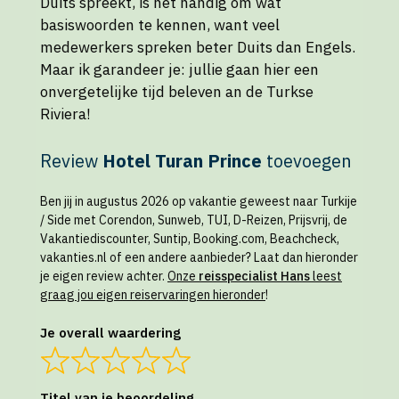
Duits spreekt, is het handig om wat
basiswoorden te kennen, want veel
medewerkers spreken beter Duits dan Engels.
Maar ik garandeer je: jullie gaan hier een
onvergetelijke tijd beleven an de Turkse
Riviera!
Review
Hotel Turan Prince
toevoegen
Ben jij in augustus 2026 op vakantie geweest naar Turkije
/ Side met Corendon, Sunweb, TUI, D-Reizen, Prijsvrij, de
Vakantiediscounter, Suntip, Booking.com, Beachcheck,
vakanties.nl of een andere aanbieder? Laat dan hieronder
je eigen review achter.
Onze
reisspecialist Hans
leest
graag jou eigen reiservaringen hieronder
!
Je overall waardering
Titel van je beoordeling