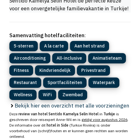
Sentido Kamelya Selin Hotel de perfecte keuze
voor een onvergetelijke familievakantie in Turkije!
Samenvatting hotelfaciliteiten
:
5-sterren
A la carte
Aan het strand
Airconditioning
All-inclusive
Animatieteam
Fitness
Kindvriendelijk
Privestrand
Restaurant
Sportfaciliteiten
Waterpark
Wellness
WiFi
Zwembad
Bekijk hier een overzicht met alle voorzieningen
Deze
review van hotel Sentido Kamelya Selin Hotel
in
Turkije
is
geschreven door reisexpert Anne-Wil en is
geldig voor augustus 2026
.
De informatie over dit
hotel in Side
(Turkse Rivièra) is onder
voorbehoud van (schrijf)fouten en er kunnen geen rechten aan worden
ontleend.