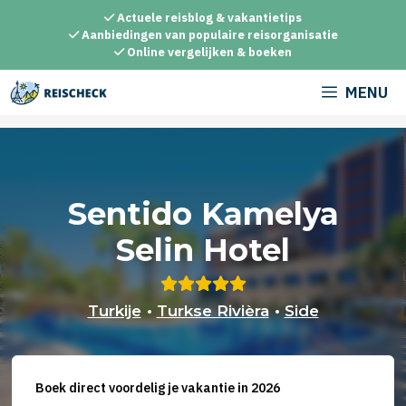
Ga
Actuele reisblog & vakantietips
naar
Aanbiedingen van populaire reisorganisatie
Online vergelijken & boeken
de
inhoud
MENU
Sentido Kamelya
Selin Hotel
Turkije
•
Turkse Rivièra
•
Side
Boek direct voordelig je vakantie in 2026