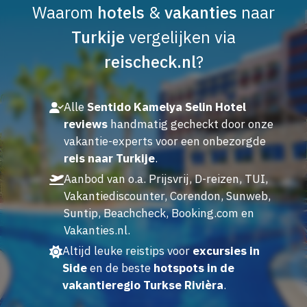
Waarom
hotels
&
vakanties
naar
Turkije
vergelijken via
reischeck.nl
?
Alle
Sentido Kamelya Selin Hotel
reviews
handmatig gecheckt door onze
vakantie-experts voor een onbezorgde
reis naar Turkije
.
Aanbod van o.a. Prijsvrij, D-reizen, TUI,
Vakantiediscounter, Corendon, Sunweb,
Suntip, Beachcheck, Booking.com en
Vakanties.nl.
Altijd leuke reistips voor
excursies in
Side
en de beste
hotspots in de
vakantieregio Turkse Rivièra
.