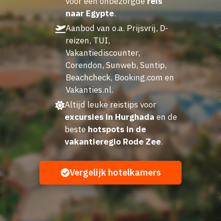
voor een onbezorgde
reis
naar Egypte
.
Aanbod van o.a. Prijsvrij, D-
reizen, TUI,
Vakantiediscounter,
Corendon, Sunweb, Suntip,
Beachcheck, Booking.com en
Vakanties.nl.
Altijd leuke reistips voor
excursies in Hurghada
en de
beste
hotspots in de
vakantieregio Rode Zee
.
Vergelijk hotelkamers