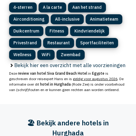
4-sterren
A la carte
Aan het strand
Airconditioning
All-inclusive
Animatieteam
Duikcentrum
Fitness
Kindvriendelijk
Privestrand
Restaurant
Sportfaciliteiten
Wellness
WiFi
Zwembad
Bekijk hier een overzicht met alle voorzieningen
Deze
review van hotel Siva Grand Beach Hotel
in
Egypte
is
geschreven door reisexpert Hans en is
geldig voor augustus 2026
. De
informatie over dit
hotel in Hurghada
(Rode Zee) is onder voorbehoud
van (schrijf)fouten en er kunnen geen rechten aan worden ontleend.
🏖️ Bekijk andere hotels in
Hurghada