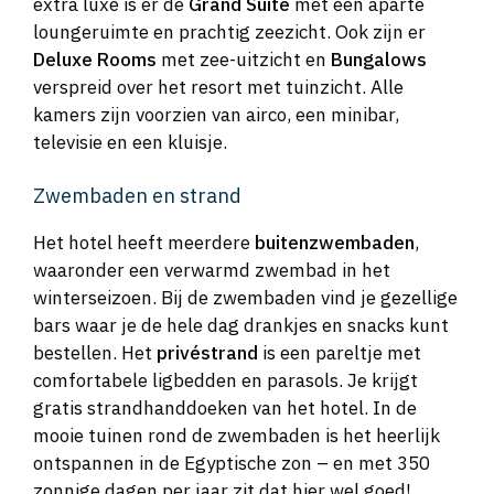
extra luxe is er de
Grand Suite
met een aparte
loungeruimte en prachtig zeezicht. Ook zijn er
Deluxe Rooms
met zee-uitzicht en
Bungalows
verspreid over het resort met tuinzicht. Alle
kamers zijn voorzien van airco, een minibar,
televisie en een kluisje.
Zwembaden en strand
Het hotel heeft meerdere
buitenzwembaden
,
waaronder een verwarmd zwembad in het
winterseizoen. Bij de zwembaden vind je gezellige
bars waar je de hele dag drankjes en snacks kunt
bestellen. Het
privéstrand
is een pareltje met
comfortabele ligbedden en parasols. Je krijgt
gratis strandhanddoeken van het hotel. In de
mooie tuinen rond de zwembaden is het heerlijk
ontspannen in de Egyptische zon – en met 350
zonnige dagen per jaar zit dat hier wel goed!