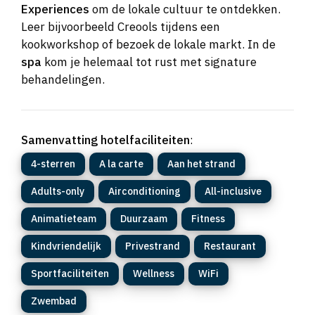
Experiences
om de lokale cultuur te ontdekken.
Leer bijvoorbeeld Creools tijdens een
kookworkshop of bezoek de lokale markt. In de
spa
kom je helemaal tot rust met signature
behandelingen.
Samenvatting hotelfaciliteiten
:
4-sterren
A la carte
Aan het strand
Adults-only
Airconditioning
All-inclusive
Animatieteam
Duurzaam
Fitness
Kindvriendelijk
Privestrand
Restaurant
Sportfaciliteiten
Wellness
WiFi
Zwembad