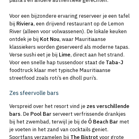
pasta’s en andere authentieke gerechten.
Voor een bijzondere ervaring reserveer je een tafel
bij
Riviera
, een drijvend restaurant op de Lemon
River (alleen voor volwassenen). De lokale keuken
ontdek je bij
Kot Nou
, waar Mauritiaanse
klassiekers worden geserveerd als moderne tapas.
Verse sushi eet je bij
Lime
, direct aan het strand.
Voor een snelle hap tussendoor staat de
Taba-J
foodtruck klaar met typische Mauritiaanse
streetfood zoals roti’s en dholl puri’s.
Zes sfeervolle bars
Verspreid over het resort vind je
zes verschillende
bars
. De
Pool Bar
serveert verfrissende drankjes
bij het zwembad, terwijl je bij de
Ō Beach Bar
met
je voeten in het zand van cocktails geniet.
Sportfans verzamelen bij
The Bistrot
voor grote