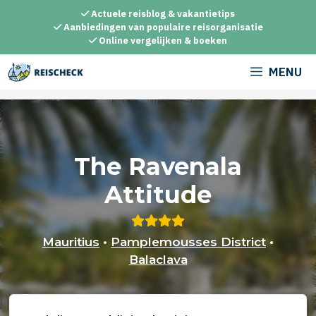
Ga
Actuele reisblog & vakantietips
naar
Aanbiedingen van populaire reisorganisatie
Online vergelijken & boeken
de
inhoud
MENU
The Ravenala
Attitude
Mauritius
•
Pamplemousses District
•
Balaclava