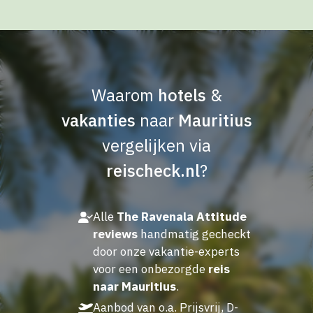
Waarom
hotels
&
vakanties
naar
Mauritius
vergelijken via
reischeck.nl
?
Alle
The Ravenala Attitude
reviews
handmatig gecheckt
door onze vakantie-experts
voor een onbezorgde
reis
naar Mauritius
.
Aanbod van o.a. Prijsvrij, D-