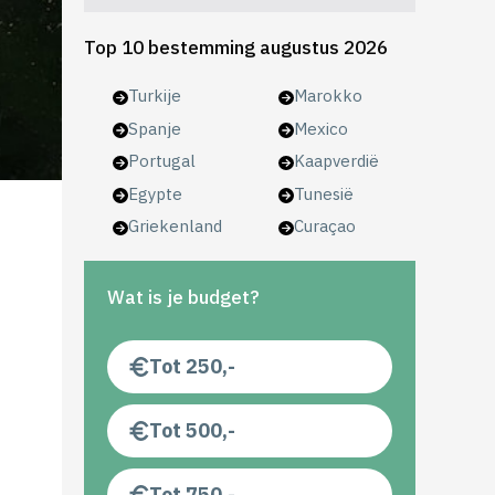
Top 10 bestemming augustus 2026
Turkije
Marokko
Spanje
Mexico
Portugal
Kaapverdië
Egypte
Tunesië
Griekenland
Curaçao
Wat is je budget?
Tot 250,-
Tot 500,-
Tot 750,-