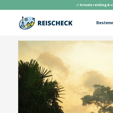
Ga
Actuele reisblog & v
naar
de
inhoud
Bestem