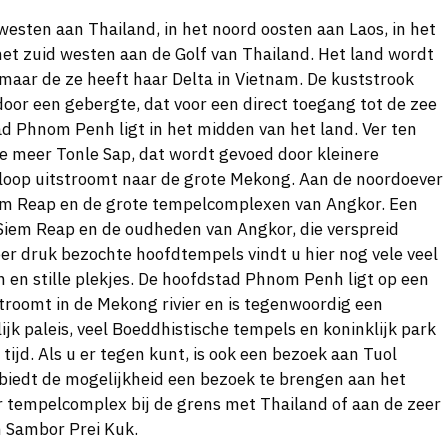
esten aan Thailand, in het noord oosten aan Laos, in het
et zuid westen aan de Golf van Thailand. Het land wordt
maar de ze heeft haar Delta in Vietnam. De kuststrook
oor een gebergte, dat voor een direct toegang tot de zee
d Phnom Penh ligt in het midden van het land. Ver ten
te meer Tonle Sap, dat wordt gevoed door kleinere
erloop uitstroomt naar de grote Mekong. Aan de noordoever
iem Reap en de grote tempelcomplexen van Angkor. Een
Siem Reap en de oudheden van Angkor, die verspreid
eer druk bezochte hoofdtempels vindt u hier nog vele veel
 en stille plekjes. De hoofdstad Phnom Penh ligt op een
stroomt in de Mekong rivier en is tegenwoordig een
jk paleis, veel Boeddhistische tempels en koninklijk park
tijd. Als u er tegen kunt, is ook een bezoek aan Tuol
biedt de mogelijkheid een bezoek te brengen aan het
r tempelcomplex bij de grens met Thailand of aan de zeer
n Sambor Prei Kuk.