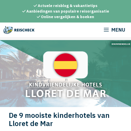
Ga
Actuele reisblog & vakantietips
naar
Aanbiedingen van populaire reisorganisatie
Online vergelijken & boeken
de
inhoud
MENU
De 9 mooiste kinderhotels van
Lloret de Mar