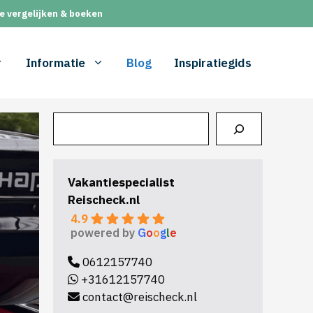
e vergelijken & boeken
Informatie
Blog
Inspiratiegids
Zoeken
Vakantiespecialist
Reischeck.nl
4.9
powered by
G
o
o
g
l
e
0612157740
+31612157740
contact@reischeck.nl