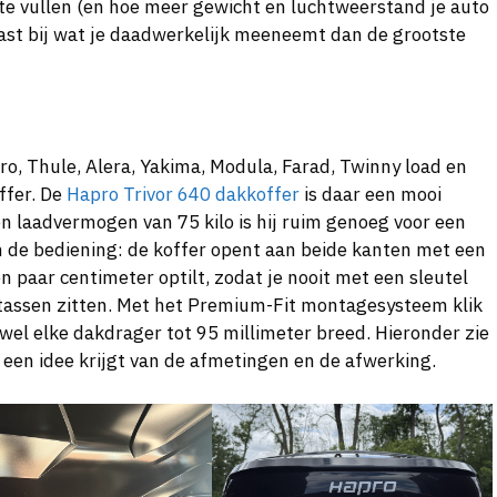
 te vullen (en hoe meer gewicht en luchtweerstand je auto
past bij wat je daadwerkelijk meeneemt dan de grootste
o, Thule, Alera, Yakima, Modula, Farad, Twinny load en
ffer. De
Hapro Trivor 640 dakkoffer
is daar een mooi
en laadvermogen van 75 kilo is hij ruim genoeg voor een
in de bediening: de koffer opent aan beide kanten met een
 paar centimeter optilt, zodat je nooit met een sleutel
ol tassen zitten. Met het Premium-Fit montagesysteem klik
jwel elke dakdrager tot 95 millimeter breed. Hieronder zie
e een idee krijgt van de afmetingen en de afwerking.