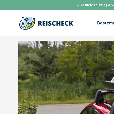
Ga
Actuele reisblog & v
naar
de
inhoud
Bestem