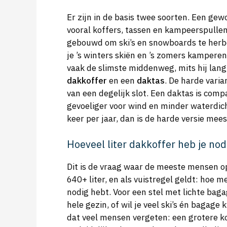
Er zijn in de basis twee soorten. Een ge
vooral koffers, tassen en kampeerspulle
gebouwd om ski’s en snowboards te herbe
je ’s winters skiën en ’s zomers kampere
vaak de slimste middenweg, mits hij lang 
dakkoffer
en een
daktas
. De harde varia
van een degelijk slot. Een daktas is comp
gevoeliger voor wind en minder waterdicht
keer per jaar, dan is de harde versie mees
Hoeveel liter dakkoffer heb je nod
Dit is de vraag waar de meeste mensen o
640+ liter, en als vuistregel geldt: hoe 
nodig hebt. Voor een stel met lichte baga
hele gezin, of wil je veel ski’s én bagage 
dat veel mensen vergeten: een grotere kof