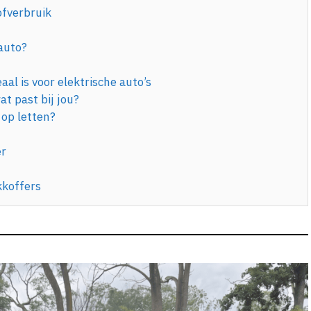
ofverbruik
auto?
al is voor elektrische auto’s
t past bij jou?
 op letten?
er
kkoffers