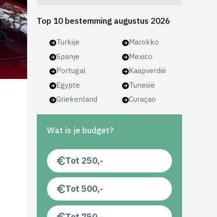
Top 10 bestemming augustus 2026
Turkije
Marokko
Spanje
Mexico
Portugal
Kaapverdië
Egypte
Tunesië
Griekenland
Curaçao
Wat is je budget?
Tot 250,-
Tot 500,-
Tot 750,-