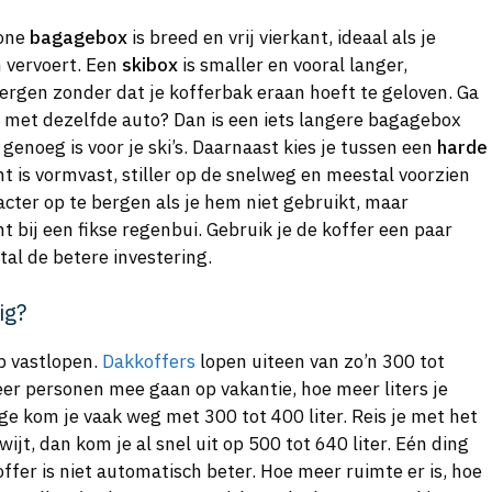
wone
bagagebox
is breed en vrij vierkant, ideaal als je
n vervoert. Een
skibox
is smaller en vooral langer,
rgen zonder dat je kofferbak eraan hoeft te geloven. Ga
n met dezelfde auto? Dan is een iets langere bagagebox
genoeg is voor je ski’s. Daarnaast kies je tussen een
harde
nt is vormvast, stiller op de snelweg en meestal voorzien
acter op te bergen als je hem niet gebruikt, maar
 bij een fikse regenbui. Gebruik je de koffer een paar
tal de betere investering.
ig?
p vastlopen.
Dakkoffers
lopen uiteen van zo’n 300 tot
meer personen mee gaan op vakantie, hoe meer liters je
ge kom je vaak weg met 300 tot 400 liter. Reis je met het
kwijt, dan kom je al snel uit op 500 tot 640 liter. Eén ding
fer is niet automatisch beter. Hoe meer ruimte er is, hoe