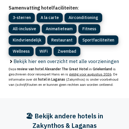
Samenvatting hotelfaciliteiten
:
3-sterren
A la carte
Airconditioning
All-inclusive
Animatieteam
Fitness
Kindvriendelijk
Restaurant
Sportfaciliteiten
Wellness
WiFi
Zwembad
Bekijk hier een overzicht met alle voorzieningen
Deze
review van hotel Alexander The Great Hotel
in
Griekenland
is
geschreven door reisexpert Hans en is
geldig voor augustus 2026
. De
informatie over dit
hotel in Laganas
(Zakynthos) is onder voorbehoud
van (schrijf)fouten en er kunnen geen rechten aan worden ontleend.
🏖️ Bekijk andere hotels in
Zakynthos & Laganas