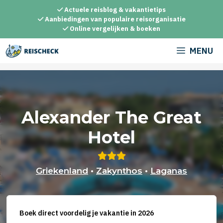
Ga
Actuele reisblog & vakantietips
naar
Aanbiedingen van populaire reisorganisatie
Online vergelijken & boeken
de
inhoud
MENU
Alexander The Great
Hotel
Griekenland
•
Zakynthos
•
Laganas
Boek direct voordelig je vakantie in 2026