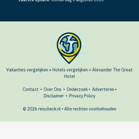
Vakanties vergelijken
»
Hotels vergelijken
»
Alexander The Great
Hotel
Contact
•
Over Ons
•
Onderzoek
•
Adverteren
•
Disclaimer
•
Privacy Policy
© 2026 reischeck.nl • Alle rechten voorbehouden
🏖️ Dit hotel boeken?
BEKIJK
AANBIEDINGEN