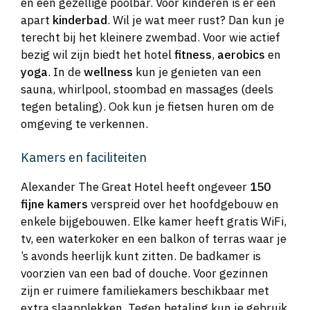
en een gezellige poolbar. Voor kinderen is er een
apart
kinderbad
. Wil je wat meer rust? Dan kun je
terecht bij het kleinere zwembad. Voor wie actief
bezig wil zijn biedt het hotel
fitness
,
aerobics
en
yoga
. In de
wellness
kun je genieten van een
sauna, whirlpool, stoombad en massages (deels
tegen betaling). Ook kun je fietsen huren om de
omgeving te verkennen.
Kamers en faciliteiten
Alexander The Great Hotel heeft ongeveer
150
fijne kamers
verspreid over het hoofdgebouw en
enkele bijgebouwen. Elke kamer heeft gratis WiFi,
tv, een waterkoker en een balkon of terras waar je
’s avonds heerlijk kunt zitten. De badkamer is
voorzien van een bad of douche. Voor gezinnen
zijn er ruimere familiekamers beschikbaar met
extra slaapplekken. Tegen betaling kun je gebruik