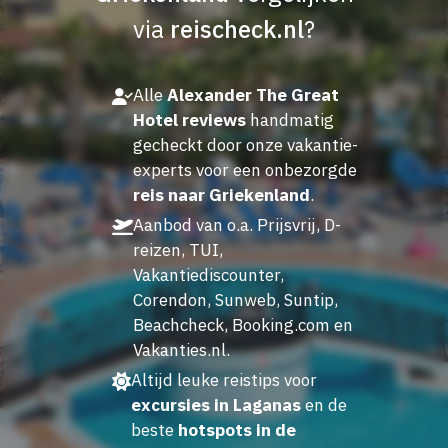
via
reischeck.nl
?
Alle
Alexander The Great
Hotel reviews
handmatig
gecheckt door onze vakantie-
experts voor een onbezorgde
reis naar Griekenland
.
Aanbod van o.a. Prijsvrij, D-
reizen, TUI,
Vakantiediscounter,
Corendon, Sunweb, Suntip,
Beachcheck, Booking.com en
Vakanties.nl.
Altijd leuke reistips voor
excursies in Laganas
en de
beste
hotspots in de