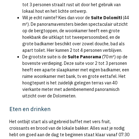
tot 3 personen straalt rust uit door het gebruik van
lokaal hout en het lichte ontwerp.
Wil je echt ruimte? Kies dan voor de
Suite Dolomiti
(44
m²). De panoramavensters bieden spectaculair uitzicht
op de bergtoppen, de woonkamer heeft een grote
hoekbank die uitklapt tot tweepersoonsbed, en de
grote badkamer beschikt over zowel douche, bad als
apart toilet. Hier kunnen 2 tot 4 personen verblijven.
De grootste suite is de
Suite Panorama
(70 m²) op de
bovenste verdieping. Deze suite voor 2 tot 3 personen
heeft een aparte slaapkamer met eigen badkamer, een
ruime woonkamer met bank, tv en grote eettafel. Het
hoogtepunt is het zuidelijk gelegen terras van 40
vierkante meter met adembenemend panoramisch
uitzicht over de Dolomieten.
Eten en drinken
Het ontbijt start als uitgebreid buffet met vers fruit,
croissants en brood van de lokale bakker. Alles wat je nodig
hebt om goed aan de dag te beginnen staat klaar vanaf 07:30