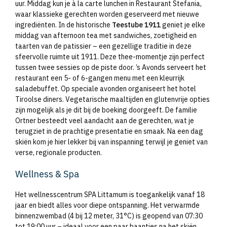
uur. Middag kun je à la carte lunchen in Restaurant Stefania,
waar klassieke gerechten worden geserveerd met nieuwe
ingrediënten. In de historische
Teestube 1911
geniet je elke
middag van afternoon tea met sandwiches, zoetigheid en
taarten van de patissier – een gezellige traditie in deze
sfeervolle ruimte uit 1911. Deze thee-momentje zijn perfect
tussen twee sessies op de piste door. ’s Avonds serveert het
restaurant een 5- of 6-gangen menu met een kleurrijk
saladebuffet. Op speciale avonden organiseert het hotel
Tiroolse diners. Vegetarische maaltijden en glutenvrije opties
zijn mogelijk als je dit bij de boeking doorgeeft. De familie
Ortner besteedt veel aandacht aan de gerechten, wat je
terugziet in de prachtige presentatie en smaak. Na een dag
skiën kom je hier lekker bij van inspanning terwijl je geniet van
verse, regionale producten.
Wellness & Spa
Het wellnesscentrum SPA Littamum is toegankelijk vanaf 18
jaar en biedt alles voor diepe ontspanning. Het verwarmde
binnenzwembad (4 bij 12 meter, 31°C) is geopend van 07:30
tot 19:00 uur – ideaal voor een paar baantjes na het skiën.