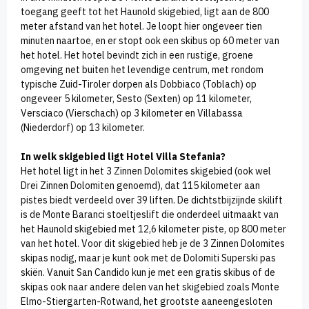
toegang geeft tot het Haunold skigebied, ligt aan de 800
meter afstand van het hotel. Je loopt hier ongeveer tien
minuten naartoe, en er stopt ook een skibus op 60 meter van
het hotel. Het hotel bevindt zich in een rustige, groene
omgeving net buiten het levendige centrum, met rondom
typische Zuid-Tiroler dorpen als Dobbiaco (Toblach) op
ongeveer 5 kilometer, Sesto (Sexten) op 11 kilometer,
Versciaco (Vierschach) op 3 kilometer en Villabassa
(Niederdorf) op 13 kilometer.​
In welk skigebied ligt Hotel Villa Stefania?
Het hotel ligt in het 3 Zinnen Dolomites skigebied (ook wel
Drei Zinnen Dolomiten genoemd), dat 115 kilometer aan
pistes biedt verdeeld over 39 liften. De dichtstbijzijnde skilift
is de Monte Baranci stoeltjeslift die onderdeel uitmaakt van
het Haunold skigebied met 12,6 kilometer piste, op 800 meter
van het hotel. Voor dit skigebied heb je de 3 Zinnen Dolomites
skipas nodig, maar je kunt ook met de Dolomiti Superski pas
skiën. Vanuit San Candido kun je met een gratis skibus of de
skipas ook naar andere delen van het skigebied zoals Monte
Elmo-Stiergarten-Rotwand, het grootste aaneengesloten