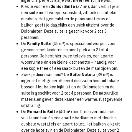
ingericht, perfect als je wat meer leefruimte wilt.
Kies je voor een
Junior Suite
(37 m²), dan verblijf je in
een suite met tweepersoonsbed, zithoek en antieke
meubels. Het gemeubileerde panoramaterras of
balkon geeft je dagelijks een uniek uitzicht over de
Dolomieten. Deze suite is geschikt voor 2 tot 3
personen.
De
Family Suite
(45 m²) is speciaal ontworpen voor
gezinnen met kinderen en biedt plek aan 2 tot 4
personen. Je hebt hier twee televisies, een aparte
woonruimte én een kleine kitchenette – handig voor
een kopje thee of een snack buiten de maaltijden om.
Zoek je duurzaamheid? De
Suite Natura
(39 m²) is
ingericht met gecertificeerd duurzaam hout uit lokale
bossen. Het balkon kijkt uit op de Dolomieten en de
suite is geschikt voor 2 tot 4 personen. De natuurlijke
materialen geven deze kamer een warme, rustgevende
uitstraling.
De
Romantic Suite
(40 m²) heeft een veranda met
vrijstaand bad én een aparte badkamer met douche,
dubbele wastafels en apart toilet. Het balkon kijkt uit
over de hoteltuin en de Dolomieten. Deze suite voor 2