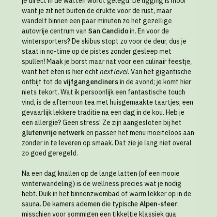
je direct in de watten wordt gelegd. De ligging is mooi
want je zit net buiten de drukte voor de rust, maar
wandelt binnen een paar minuten zo het gezellige
autovrije centrum van
San Candido
in. En voor de
wintersporters? De skibus stopt zo voor de deur, dus je
staat in no-time op de pistes zonder gesleep met
spullen! Maak je borst maar nat voor een culinair feestje,
want het eten is hier echt
next level
. Van het gigantische
ontbijt tot de
vijfgangendiners
in de avond; je komt hier
niets tekort. Wat ik persoonlijk een fantastische touch
vind, is de afternoon tea met huisgemaakte taartjes; een
gevaarlijk lekkere traditie na een dag in de kou. Heb je
een allergie? Geen stress! Ze zijn aangesloten bij het
glutenvrije netwerk
en passen het menu moeiteloos aan
zonder in te leveren op smaak. Dat zie je lang niet overal
zo goed geregeld.
Na een dag knallen op de lange latten (of een mooie
winterwandeling) is de wellness precies wat je nodig
hebt. Duik in het binnenzwembad of warm lekker op in de
sauna. De kamers ademen die typische
Alpen-sfeer
:
misschien voor sommigen een tikkeltje klassiek qua