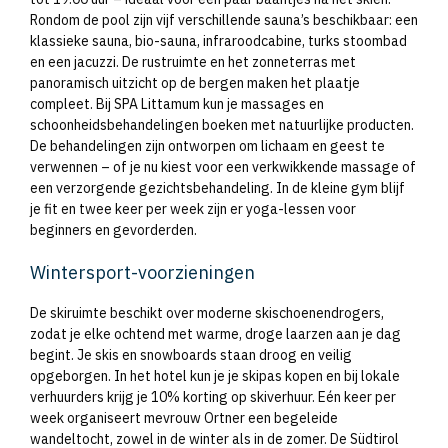
Rondom de pool zijn vijf verschillende sauna’s beschikbaar: een
klassieke sauna, bio-sauna, infraroodcabine, turks stoombad
en een jacuzzi. De rustruimte en het zonneterras met
panoramisch uitzicht op de bergen maken het plaatje
compleet. Bij SPA Littamum kun je massages en
schoonheidsbehandelingen boeken met natuurlijke producten.
De behandelingen zijn ontworpen om lichaam en geest te
verwennen – of je nu kiest voor een verkwikkende massage of
een verzorgende gezichtsbehandeling. In de kleine gym blijf
je fit en twee keer per week zijn er yoga-lessen voor
beginners en gevorderden.
Wintersport-voorzieningen
De skiruimte beschikt over moderne skischoenendrogers,
zodat je elke ochtend met warme, droge laarzen aan je dag
begint. Je skis en snowboards staan droog en veilig
opgeborgen. In het hotel kun je je skipas kopen en bij lokale
verhuurders krijg je 10% korting op skiverhuur. Eén keer per
week organiseert mevrouw Ortner een begeleide
wandeltocht, zowel in de winter als in de zomer. De Südtirol