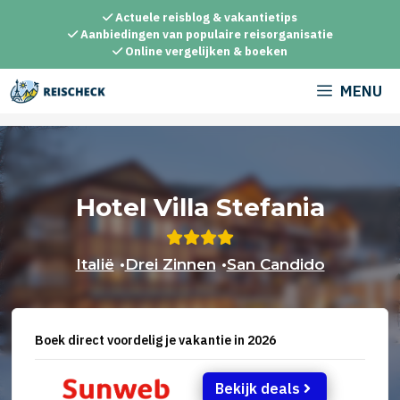
Ga
Actuele reisblog & vakantietips
naar
Aanbiedingen van populaire reisorganisatie
Online vergelijken & boeken
de
inhoud
MENU
Hotel Villa Stefania
Italië
•
Drei Zinnen
•
San Candido
Boek direct voordelig je vakantie in 2026
Bekijk deals