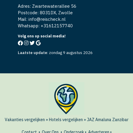
Adres: Zwartewaterallee 56
Postcode: 8031DX, Zwolle
Mail: info@reischeck.nl
Whatsapp: +
31612157740
Volg ons op social media!
Laatste update
:
zondag 9 augustus 2026
Vakanties vergelijken
»
Hotels vergelijken
»
JAZ Amaluna Zanzibar
Contact
•
Over Ons
•
Onderzoek
•
Adverteren
•