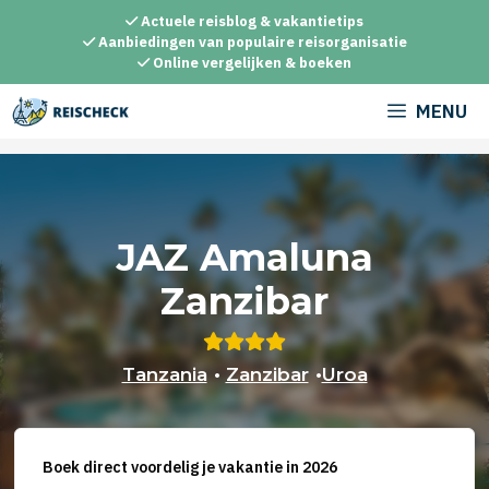
Ga
Actuele reisblog & vakantietips
naar
Aanbiedingen van populaire reisorganisatie
Online vergelijken & boeken
de
inhoud
MENU
JAZ Amaluna
Zanzibar
Tanzania
•
Zanzibar
•
Uroa
Boek direct voordelig je vakantie in 2026