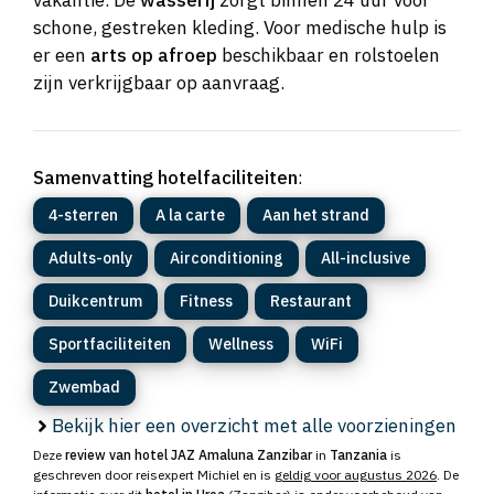
schone, gestreken kleding. Voor medische hulp is
er een
arts op afroep
beschikbaar en rolstoelen
zijn verkrijgbaar op aanvraag.
Samenvatting hotelfaciliteiten
:
4-sterren
A la carte
Aan het strand
Adults-only
Airconditioning
All-inclusive
Duikcentrum
Fitness
Restaurant
Sportfaciliteiten
Wellness
WiFi
Zwembad
Bekijk hier een overzicht met alle voorzieningen
Deze
review van hotel JAZ Amaluna Zanzibar
in
Tanzania
is
geschreven door reisexpert Michiel en is
geldig voor augustus 2026
. De