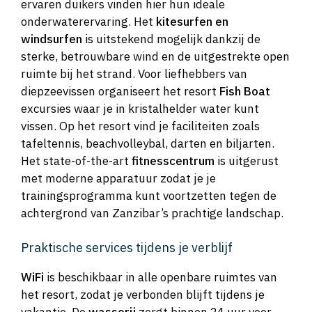
ervaren duikers vinden hier hun ideale
onderwaterervaring. Het
kitesurfen en
windsurfen
is uitstekend mogelijk dankzij de
sterke, betrouwbare wind en de uitgestrekte open
ruimte bij het strand. Voor liefhebbers van
diepzeevissen organiseert het resort
Fish Boat
excursies waar je in kristalhelder water kunt
vissen. Op het resort vind je faciliteiten zoals
tafeltennis, beachvolleybal, darten en biljarten.
Het state-of-the-art
fitnesscentrum
is uitgerust
met moderne apparatuur zodat je je
trainingsprogramma kunt voortzetten tegen de
achtergrond van Zanzibar’s prachtige landschap.
Praktische services tijdens je verblijf
WiFi
is beschikbaar in alle openbare ruimtes van
het resort, zodat je verbonden blijft tijdens je
vakantie. De
wasserij
zorgt binnen 24 uur voor