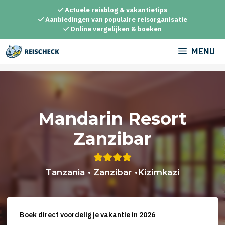
Ga
Actuele reisblog & vakantietips
naar
Aanbiedingen van populaire reisorganisatie
Online vergelijken & boeken
de
inhoud
MENU
Mandarin Resort
Zanzibar
Tanzania
•
Zanzibar
•
Kizimkazi
Boek direct voordelig je vakantie in 2026