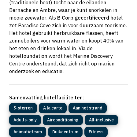
(traditionele boot) tocht naar de eilanden
Bernache en Ambre, waar je kunt snorkelen in
mooie zeewater. Als
B Corp gecertificeerd
hotel
zet Paradise Cove zich in voor duurzaam toerisme.
Het hotel gebruikt herbruikbare flessen, heeft
zonneboilers voor warm water en koopt 40% van
het eten en drinken lokaal in. Via de
hotelfoundation wordt het Marine Discovery
Centre ondersteund, dat zich richt op marien
onderzoek en educatie.
Samenvatting hotelfaciliteiten
:
5-sterren
A la carte
Aan het strand
Adults-only
Airconditioning
All-inclusive
Animatieteam
Duikcentrum
Fitness