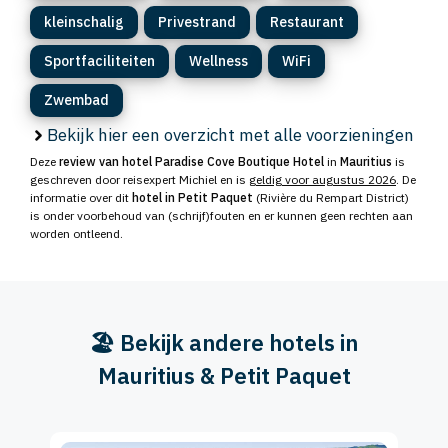
kleinschalig
Privestrand
Restaurant
Sportfaciliteiten
Wellness
WiFi
Zwembad
Bekijk hier een overzicht met alle voorzieningen
Deze
review van hotel Paradise Cove Boutique Hotel
in
Mauritius
is
geschreven door reisexpert Michiel en is
geldig voor augustus 2026
. De
informatie over dit
hotel in Petit Paquet
(Rivière du Rempart District)
is onder voorbehoud van (schrijf)fouten en er kunnen geen rechten aan
worden ontleend.
🏖️ Bekijk andere hotels in
Mauritius & Petit Paquet