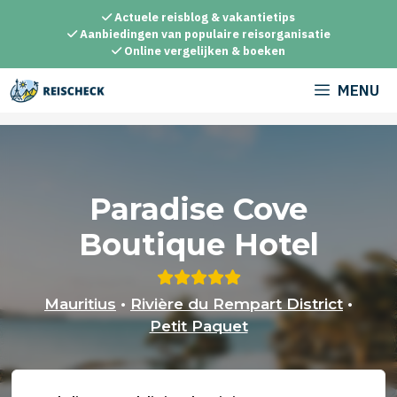
Ga
Actuele reisblog & vakantietips
naar
Aanbiedingen van populaire reisorganisatie
Online vergelijken & boeken
de
inhoud
MENU
Paradise Cove
Boutique Hotel
Mauritius
•
Rivière du Rempart District
•
Petit Paquet