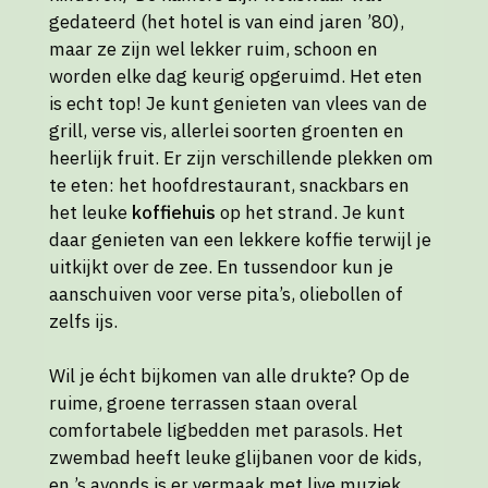
gedateerd (het hotel is van eind jaren ’80),
maar ze zijn wel lekker ruim, schoon en
worden elke dag keurig opgeruimd. Het eten
is echt top! Je kunt genieten van vlees van de
grill, verse vis, allerlei soorten groenten en
heerlijk fruit. Er zijn verschillende plekken om
te eten: het hoofdrestaurant, snackbars en
het leuke
koffiehuis
op het strand. Je kunt
daar genieten van een lekkere koffie terwijl je
uitkijkt over de zee. En tussendoor kun je
aanschuiven voor verse pita’s, oliebollen of
zelfs ijs.
Wil je écht bijkomen van alle drukte? Op de
ruime, groene terrassen staan overal
comfortabele ligbedden met parasols. Het
zwembad heeft leuke glijbanen voor de kids,
en ’s avonds is er vermaak met live muziek.