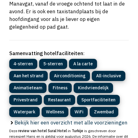
Manavgat, vanaf de vroege ochtend tot laat in de
avond. Er is ook een taxistandplaats bij de
hoofdingang voor als je liever op eigen
gelegenheid op pad gaat.
Samenvatting hotelfaciliteiten
:
4-sterren
5-sterren
A la carte
Aan het strand
Airconditioning
All-inclusive
Animatieteam
Fitness
Kindvriendelijk
Privestrand
Restaurant
Sportfaciliteiten
Waterpark
Wellness
WiFi
Zwembad
Bekijk hier een overzicht met alle voorzieningen
Deze
review van hotel Sural Hotel
in
Turkije
is geschreven door
reisexpert Hans en is
geldig voor augustus 2026
. De informatie over dit