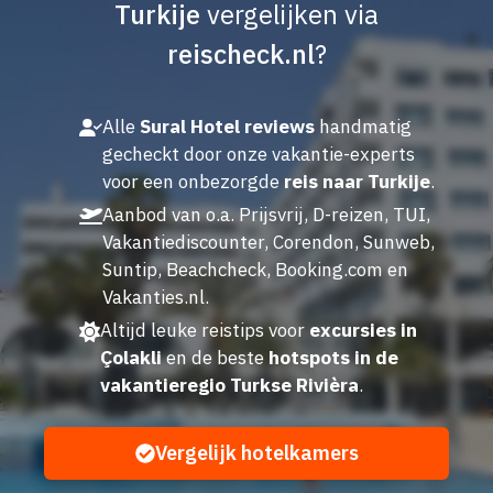
Turkije
vergelijken via
reischeck.nl
?
Alle
Sural Hotel reviews
handmatig
gecheckt door onze vakantie-experts
voor een onbezorgde
reis naar Turkije
.
Aanbod van o.a. Prijsvrij, D-reizen, TUI,
Vakantiediscounter, Corendon, Sunweb,
Suntip, Beachcheck, Booking.com en
Vakanties.nl.
Altijd leuke reistips voor
excursies in
Çolakli
en de beste
hotspots in de
vakantieregio Turkse Rivièra
.
Vergelijk hotelkamers