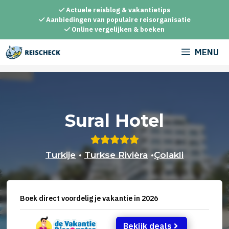
Ga
Actuele reisblog & vakantietips
naar
Aanbiedingen van populaire reisorganisatie
Online vergelijken & boeken
de
inhoud
MENU
Sural Hotel
Turkije
•
Turkse Rivièra
•
Çolakli
Boek direct voordelig je vakantie in 2026
Bekijk deals