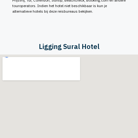
Prijsvrij, Tui, Corendon, Suntip, Beachcheck, Booking.com en andere
touroperators. Indien het hotel niet beschikbaar is kun je
alternatieve hotels bij deze reisbureaus bekijken.
Ligging Sural Hotel