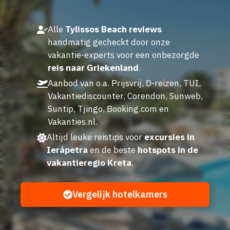
Alle
Tylissos Beach reviews
handmatig gecheckt door onze
vakantie-experts voor een onbezorgde
reis naar Griekenland
.
Aanbod van o.a. Prijsvrij, D-reizen, TUI,
Vakantiediscounter, Corendon, Sunweb,
Suntip, Tjingo, Booking.com en
Vakanties.nl.
Altijd leuke reistips voor
excursies in
Ierápetra
en de beste
hotspots in de
vakantieregio Kreta
.
Vergelijk hotelkamers