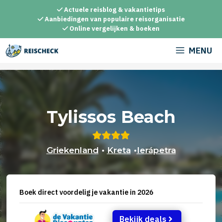
Ga
Actuele reisblog & vakantietips
naar
Aanbiedingen van populaire reisorganisatie
Online vergelijken & boeken
de
inhoud
MENU
Tylissos Beach
Griekenland
•
Kreta
•
Ierápetra
Boek direct voordelig je vakantie in 2026
Bekijk deals