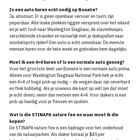
Is een auto huren echt nodig op Bonaire?
Ja, absoluut. Er is geen openbaar vervoer en taxi’s zijn
peperduur. Alle leuke plekken liggen verspreid over het eiland
en je wilt toch naar Washington Slagbaai, de slavenhuisjes,
verschillende stranden en natuurlijk met je duikspullen naar
snorkelspots rijden? Een auto is echt onmisbaar. De meeste
mensen huren voor de hele week en gebruiken hem dagelijks.
Moet ik een 4×4 huren of is een normale auto genoeg?
Voor het grootste deel van Bonaire is een normale auto prima.
Alleen voor Washington Slagbaai National Park heb je echt
een 4×4 of hoge pick-up nodig – de wegen daar zijn onverhard
en flink hobbelig. Als je sowieso die kant op wilt (en dat moet
je echt doen), neem dan meteen een 4×4. Voor duikers is een
pick-up handig voor je flessen en spullen.
Wat is die STINAPA nature fee en waar moet ik die
kopen?
De STINAPA nature fee is een bijdrage voor het onderhoud
van de natuurparken. Als duiker betaal je $45 per