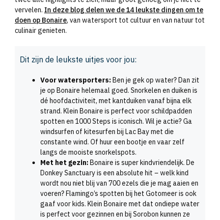
vervelen.
In deze blog delen we de 14 leukste dingen om te
doen op Bonaire
, van watersport tot cultuur en van natuur tot
culinair genieten.
Dit zijn de leukste uitjes voor jou:
Voor watersporters:
Ben je gek op water? Dan zit
je op Bonaire helemaal goed. Snorkelen en duiken is
dé hoofdactiviteit, met kantduiken vanaf bijna elk
strand. Klein Bonaire is perfect voor schildpadden
spotten en 1000 Steps is iconisch. Wil je actie? Ga
windsurfen of kitesurfen bij Lac Bay met die
constante wind. Of huur een bootje en vaar zelf
langs de mooiste snorkelspots.
Met het gezin:
Bonaire is super kindvriendelijk. De
Donkey Sanctuary is een absolute hit – welk kind
wordt nou niet blij van 700 ezels die je mag aaien en
voeren? Flamingo’s spotten bij het Gotomeer is ook
gaaf voor kids. Klein Bonaire met dat ondiepe water
is perfect voor gezinnen en bij Sorobon kunnen ze