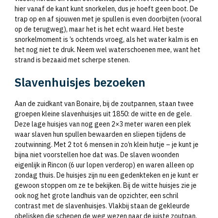
hier vanaf de kant kunt snorkelen, dus je hoeft geen boot. De
trap op en af sjouwen met je spullen is even doorbijten (vooral
op de terugweg), maar het is het echt waard. Het beste
snorkelmoment is ’s ochtends vroeg, als het water kalm is en
het nog niet te druk. Neem wel waterschoenen mee, want het
strand is bezaaid met scherpe stenen.
Slavenhuisjes bezoeken
Aan de zuidkant van Bonaire, bij de zoutpannen, staan twee
groepen kleine slavenhuisjes uit 1850: de witte en de gele.
Deze lage huisjes van nog geen 2×3 meter waren een plek
waar slaven hun spullen bewaarden en sliepen tijdens de
zoutwinning. Met 2 tot 6 mensen in zo’n klein hutje – je kunt je
bijna niet voorstellen hoe dat was. De slaven woonden
eigenlijk in Rincon (6 uur lopen verderop) en waren alleen op
zondag thuis. De huisjes zijn nu een gedenkteken en je kunt er
gewoon stoppen om ze te bekijken. Bij de witte huisjes zie je
ook nog het grote landhuis van de opzichter, een schril
contrast met de slavenhuisjes. Vlakbij staan de gekleurde
obelisken die schepen de weg wezen naar de juiste zoutpan.