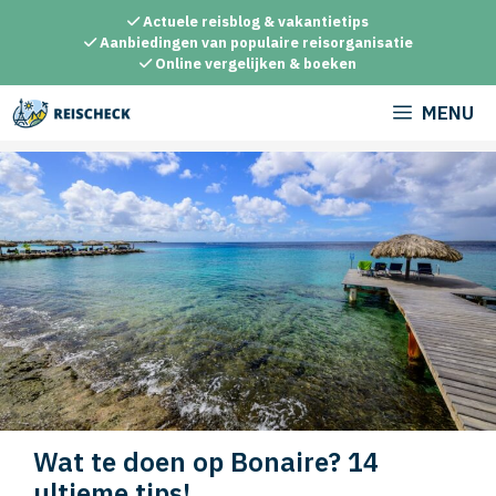
Ga
Actuele reisblog & vakantietips
naar
Aanbiedingen van populaire reisorganisatie
Online vergelijken & boeken
de
inhoud
MENU
Wat te doen op Bonaire? 14
ultieme tips!