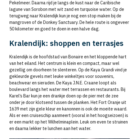
Pekelmeer. Daarna rijd je langs de kust naar de Caribische
lagune van Sorobon met wit zand en turquoise water. Op de
terugweg naar Kralendijk kun je nog een stop maken bij de
mangroven of de Donkey Sanctuary. De hele route is ongeveer
50 kilometer en goed te doen in een halve dag.
Kralendijk: shoppen en terrasjes
Kralendijk is de hoofdstad van Bonaire en het kloppende hart
van het eiland. Het centrum is klein en compact, maar wel
gezellig om doorheen te slenteren. Op de Kaya Grandi vind je
gekleurde gevels met leuke winkeltjes voor souvenirs,
beachwear en sieraden. De Kaya J.N.E. Craane loopt als
boulevard langs het water met terrassen en restaurants. Bij
Karel’s Bar kun je een drankje doen op de pier met de zee
onder je door klotsend tussen de planken. Het Fort Oranje uit
1639 met zijn gele kleur en kanonnen is ook de moeite waard.
Als er een cruiseschip aanmeert (vooral in het hoogseizoen) is
er een markt op het Wilhelminaplein. Leuk om even te struinen
en daarna lekker te lunchen aan het water.