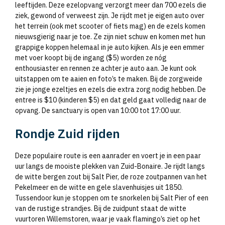
leeftijden. Deze ezelopvang verzorgt meer dan 700 ezels die
ziek, gewond of verweest zijn. Je rijdt met je eigen auto over
het terrein (ook met scooter of fiets mag) en de ezels komen
nieuwsgierig naar je toe. Ze zijn niet schuw en komen met hun
grappige koppen helemaal in je auto kijken. Als je een emmer
met voer koopt bij de ingang ($5) worden ze nóg
enthousiaster en rennen ze achter je auto aan. Je kunt ook
uitstappen om te aaien en foto’s te maken. Bij de zorgweide
zie je jonge ezeltjes en ezels die extra zorg nodig hebben. De
entree is $10 (kinderen $5) en dat geld gaat volledig naar de
opvang. De sanctuary is open van 10:00 tot 17:00 uur.
Rondje Zuid rijden
Deze populaire route is een aanrader en voert je in een paar
uur langs de mooiste plekken van Zuid-Bonaire. Je rijdt langs
de witte bergen zout bij Salt Pier, de roze zoutpannen van het
Pekelmeer en de witte en gele slavenhuisjes uit 1850.
Tussendoor kun je stoppen om te snorkelen bij Salt Pier of een
van de rustige strandjes. Bij de zuidpunt staat de witte
vuurtoren Willemstoren, waar je vaak flamingo’s ziet op het