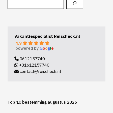
Vakantiespecialist Reischeck.nl
4.9
powered by
G
o
o
g
l
e
0612157740
+31612157740
contact@reischeck.nl
Top 10 bestemming augustus 2026