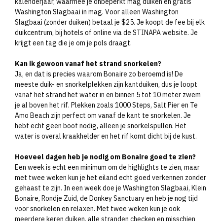
kalenderjaar, waarmee je onbeperkt mag duiken en gratis
Washington Slagbaai in mag. Voor alleen Washington
Slagbaai (zonder duiken) betaal je $25. Je koopt de fee bij elk
duikcentrum, bij hotels of online via de STINAPA website. Je
krijgt een tag die je om je pols draagt.
Kan ik gewoon vanaf het strand snorkelen?
Ja, en dat is precies waarom Bonaire zo beroemd is! De
meeste duik- en snorkelplekken zijn kantduiken, dus je loopt
vanaf het strand het water in en binnen 5 tot 10 meter zwem
je al boven het rif. Plekken zoals 1000 Steps, Salt Pier en Te
Amo Beach zijn perfect om vanaf de kant te snorkelen. Je
hebt echt geen boot nodig, alleen je snorkelspullen. Het
water is overal kraakhelder en het rif komt dicht bij de kust.
Hoeveel dagen heb je nodig om Bonaire goed te zien?
Een week is echt een minimum om de highlights te zien, maar
met twee weken kun je het eiland echt goed verkennen zonder
gehaast te zijn. In een week doe je Washington Slagbaai, Klein
Bonaire, Rondje Zuid, de Donkey Sanctuary en heb je nog tijd
voor snorkelen en relaxen. Met twee weken kun je ook
meerdere keren duiken, alle stranden checken en misschien