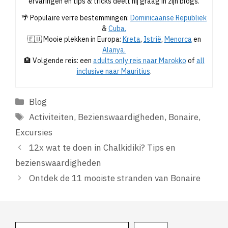
ervaringen en tips & tricks deelt hij graag in zijn blogs.
🌴 Populaire verre bestemmingen:
Dominicaanse Republiek
&
Cuba.
🇪🇺 Mooie plekken in Europa:
Kreta
,
Istrië
,
Menorca
en
Alanya.
🏨 Volgende reis: een
adults only reis naar Marokko
of
all
inclusive naar Mauritius
.
Categorieën
Blog
Tags
Activiteiten
,
Bezienswaardigheden
,
Bonaire
,
Excursies
12x wat te doen in Chalkidiki? Tips en
bezienswaardigheden
Ontdek de 11 mooiste stranden van Bonaire
Zoeken