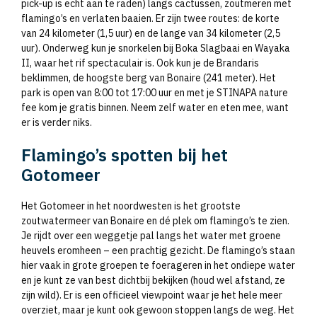
pick-up is echt aan te raden) langs cactussen, zoutmeren met
flamingo’s en verlaten baaien. Er zijn twee routes: de korte
van 24 kilometer (1,5 uur) en de lange van 34 kilometer (2,5
uur). Onderweg kun je snorkelen bij Boka Slagbaai en Wayaka
II, waar het rif spectaculair is. Ook kun je de Brandaris
beklimmen, de hoogste berg van Bonaire (241 meter). Het
park is open van 8:00 tot 17:00 uur en met je STINAPA nature
fee kom je gratis binnen. Neem zelf water en eten mee, want
er is verder niks.
Flamingo’s spotten bij het
Gotomeer
Het Gotomeer in het noordwesten is het grootste
zoutwatermeer van Bonaire en dé plek om flamingo’s te zien.
Je rijdt over een weggetje pal langs het water met groene
heuvels eromheen – een prachtig gezicht. De flamingo’s staan
hier vaak in grote groepen te foerageren in het ondiepe water
en je kunt ze van best dichtbij bekijken (houd wel afstand, ze
zijn wild). Er is een officieel viewpoint waar je het hele meer
overziet, maar je kunt ook gewoon stoppen langs de weg. Het