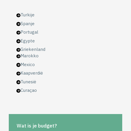
Turkije
Spanje
Portugal
Egypte
Griekenland
Marokko
Mexico
Kaapverdië
Tunesië
Curaçao
Wat is je budget?