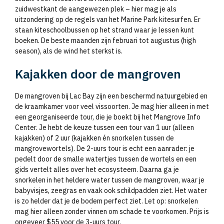
zuidwestkant de aangewezen plek – hier mag je als
uitzondering op de regels van het Marine Park kitesurfen. Er
staan kiteschoolbussen op het strand waar je lessen kunt
boeken. De beste maanden zijn februari tot augustus (high
season), als de wind het sterkst is.
Kajakken door de mangroven
De mangroven bij Lac Bay zijn een beschermd natuurgebied en
de kraamkamer voor veel vissoorten. Je mag hier alleen in met
een georganiseerde tour, die je boekt bij het Mangrove Info
Center. Je hebt de keuze tussen een tour van 1 uur (alleen
kajakken) of 2 uur (kajakken én snorkelen tussen de
mangrovewortels). De 2-uurs tour is echt een aanrader: je
pedelt door de smalle watertjes tussen de wortels en een
gids vertelt alles over het ecosysteem. Daarna ga je
snorkelen in het heldere water tussen de mangroven, waar je
babyvisjes, zeegras en vaak ook schildpadden ziet. Het water
is zo helder dat je de bodem perfect ziet. Let op: snorkelen
mag hier alleen zonder vinnen om schade te voorkomen. Prijs is
ongeveer $55 voor de 3-uurs tour.