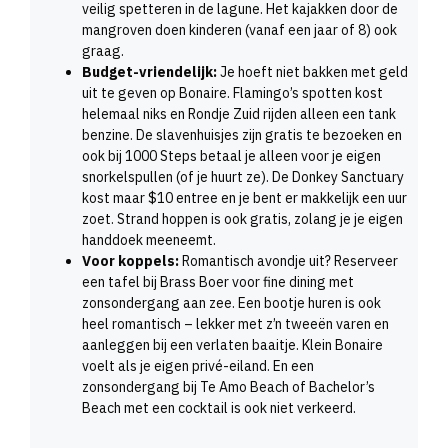
veilig spetteren in de lagune. Het kajakken door de
mangroven doen kinderen (vanaf een jaar of 8) ook
graag.
Budget-vriendelijk:
Je hoeft niet bakken met geld
uit te geven op Bonaire. Flamingo’s spotten kost
helemaal niks en Rondje Zuid rijden alleen een tank
benzine. De slavenhuisjes zijn gratis te bezoeken en
ook bij 1000 Steps betaal je alleen voor je eigen
snorkelspullen (of je huurt ze). De Donkey Sanctuary
kost maar $10 entree en je bent er makkelijk een uur
zoet. Strand hoppen is ook gratis, zolang je je eigen
handdoek meeneemt.
Voor koppels:
Romantisch avondje uit? Reserveer
een tafel bij Brass Boer voor fine dining met
zonsondergang aan zee. Een bootje huren is ook
heel romantisch – lekker met z’n tweeën varen en
aanleggen bij een verlaten baaitje. Klein Bonaire
voelt als je eigen privé-eiland. En een
zonsondergang bij Te Amo Beach of Bachelor’s
Beach met een cocktail is ook niet verkeerd.