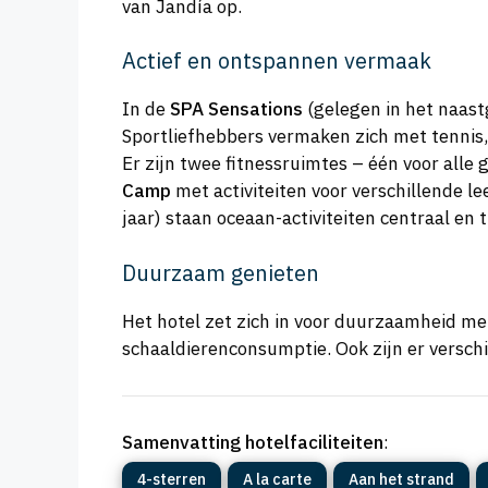
van Jandía op.
Actief en ontspannen vermaak
In de
SPA Sensations
(gelegen in het naast
Sportliefhebbers vermaken zich met tennis,
Er zijn twee fitnessruimtes – één voor alle 
Camp
met activiteiten voor verschillende l
jaar) staan oceaan-activiteiten centraal en 
Duurzaam genieten
Het hotel zet zich in voor duurzaamheid me
schaaldierenconsumptie. Ook zijn er versch
Samenvatting hotelfaciliteiten
:
4-sterren
A la carte
Aan het strand