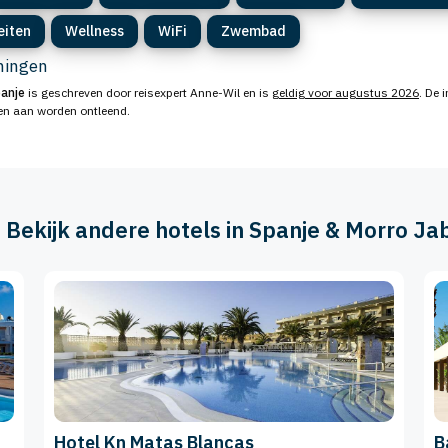
eiten
Wellness
WiFi
Zwembad
eningen
anje
is geschreven door reisexpert Anne-Wil en is
geldig voor augustus 2026
. De 
ten aan worden ontleend.
️ Bekijk andere hotels in Spanje & Morro Ja
Hotel Kn Matas Blancas
B