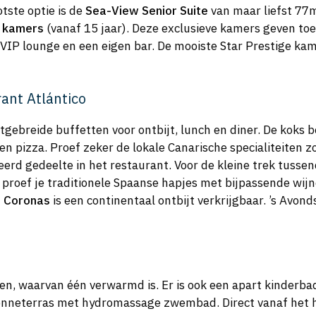
ste optie is de
Sea-View Senior Suite
van maar liefst 77m
e kamers
(vanaf 15 jaar). Deze exclusieve kamers geven toeg
IP lounge en een eigen bar. De mooiste Star Prestige kam
rant Atlántico
itgebreide buffetten voor ontbijt, lunch en diner. De koks b
 en pizza. Proef zeker de lokale Canarische specialiteiten z
rd gedeelte in het restaurant. Voor de kleine trek tussend
proef je traditionele Spaanse hapjes met bijpassende wij
r Coronas
is een continentaal ontbijt verkrijgbaar. ’s Avon
n, waarvan één verwarmd is. Er is ook een apart kinderb
onneterras met hydromassage zwembad. Direct vanaf het h