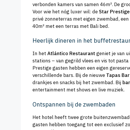
verbonden kamers van samen 46m². De groot
Voor wie het nóg luxer wil: de
Star Prestig
privé zonneterras met eigen zwembad, een V
40m² met een terras met Bali bed.
Heerlijk dineren in het buffetrestau
In het
Atlántico Restaurant
geniet je van u
stations – van gegrild vlees en vis tot pasta
Prestige gasten hebben een eigen gereservee
verschillende bars. Bij de nieuwe
Tapas Bar
drankjes en snacks bij het zwembad. Bij
ba
entertainment met shows en live muziek.
Ontspannen bij de zwembaden
Het hotel heeft twee grote buitenzwembade
gasten hebben toegang tot een exclusief z