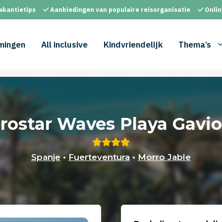
akantietips
Aanbiedingen van populaire reisorganisatie
Onlin
mingen
All inclusive
Kindvriendelijk
Thema’s
erostar Waves Playa Gavio
Spanje
•
Fuerteventura
•
Morro Jable