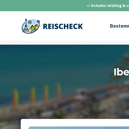
Ga
Actuele reisblog & v
naar
de
inhoud
Bestem
Ib