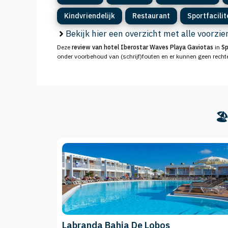
Kindvriendelijk
Restaurant
Sportfacilit
Bekijk hier een overzicht met alle voorzi
Deze
review van hotel Iberostar Waves Playa Gaviotas
in
Sp
onder voorbehoud van (schrijf)fouten en er kunnen geen rech
🏖
Labranda Bahia De Lobos