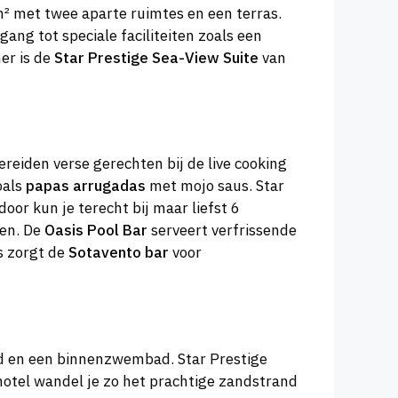
² met twee aparte ruimtes en een terras.
ang tot speciale faciliteiten zoals een
er is de
Star Prestige Sea-View Suite
van
ereiden verse gerechten bij de live cooking
oals
papas arrugadas
met mojo saus. Star
oor kun je terecht bij maar liefst 6
nen. De
Oasis Pool Bar
serveert verfrissende
ds zorgt de
Sotavento bar
voor
ad en een binnenzwembad. Star Prestige
otel wandel je zo het prachtige zandstrand