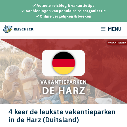
Ga
Actuele reisblog & vakantietips
naar
Aanbiedingen van populaire reisorganisatie
Online vergelijken & boeken
de
inhoud
MENU
4 keer de leukste vakantieparken
in de Harz (Duitsland)