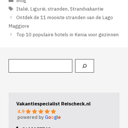
Blog
Tags
Italië
,
Ligurië
,
stranden
,
Strandvakantie
Ontdek de 11 mooiste stranden van de Lago
Maggiore
Top 10 populaire hotels in Kenia voor gezinnen
Zoeken
Vakantiespecialist Reischeck.nl
4.9
powered by
G
o
o
g
l
e