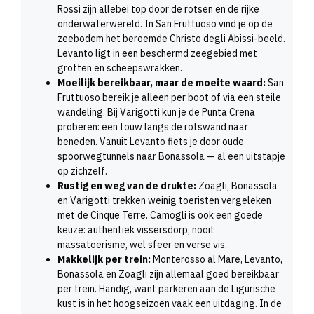
Rossi zijn allebei top door de rotsen en de rijke
onderwaterwereld. In San Fruttuoso vind je op de
zeebodem het beroemde Christo degli Abissi-beeld.
Levanto ligt in een beschermd zeegebied met
grotten en scheepswrakken.
Moeilijk bereikbaar, maar de moeite waard:
San
Fruttuoso bereik je alleen per boot of via een steile
wandeling. Bij Varigotti kun je de Punta Crena
proberen: een touw langs de rotswand naar
beneden. Vanuit Levanto fiets je door oude
spoorwegtunnels naar Bonassola — al een uitstapje
op zichzelf.
Rustig en weg van de drukte:
Zoagli, Bonassola
en Varigotti trekken weinig toeristen vergeleken
met de Cinque Terre. Camogli is ook een goede
keuze: authentiek vissersdorp, nooit
massatoerisme, wel sfeer en verse vis.
Makkelijk per trein:
Monterosso al Mare, Levanto,
Bonassola en Zoagli zijn allemaal goed bereikbaar
per trein. Handig, want parkeren aan de Ligurische
kust is in het hoogseizoen vaak een uitdaging. In de