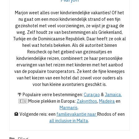
Marjon weet alles over kindvriendelijke vakanties! Of het
nu gaat om een mooi kindvriendelijk strand of een fijn
gezinshotel met veel voorzieningen, ze wijst je graag de
weg. Zelf houdt ze van bestemmingen als Griekenland,
Turkije en de Dominicaanse Republiek. Daar heeft ze ook al
heel wat hotels bekeken. Als dé autoriteit binnen
Reischeck op het gebied van gezinsuitjes en
kindvriendelijke reizen, combineert ze haar persoonlijke
ervaringen van het reizen met kinderen met het aanbod
van de populaire touroperators. Ze kent de fijne kneepjes
van het kiezen van een hotel dat zowel voor ouders als
voor hun kleine avonturiers geschikt is.
🌴 Populaire verre bestemmingen:
Curaçao
&
Jamaica.
🇪🇺 Mooie plekken in Europa:
Zakynthos
,
Madeira
en
Marmaris
.
🏨 Volgende reis: een
familievakantie naar
Rhodos of een
all inclusive in Malta
.
Categorieën