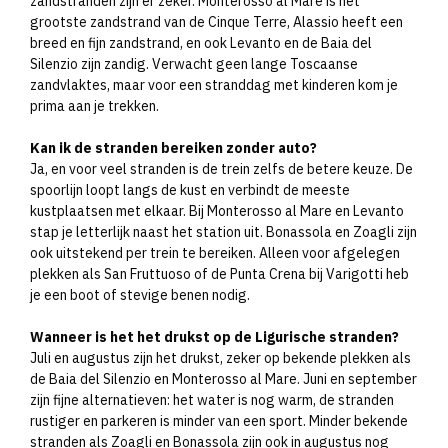
zandstranden zijn er zeker. Monterosso al Mare is het
grootste zandstrand van de Cinque Terre, Alassio heeft een
breed en fijn zandstrand, en ook Levanto en de Baia del
Silenzio zijn zandig. Verwacht geen lange Toscaanse
zandvlaktes, maar voor een stranddag met kinderen kom je
prima aan je trekken.
Kan ik de stranden bereiken zonder auto?
Ja, en voor veel stranden is de trein zelfs de betere keuze. De
spoorlijn loopt langs de kust en verbindt de meeste
kustplaatsen met elkaar. Bij Monterosso al Mare en Levanto
stap je letterlijk naast het station uit. Bonassola en Zoagli zijn
ook uitstekend per trein te bereiken. Alleen voor afgelegen
plekken als San Fruttuoso of de Punta Crena bij Varigotti heb
je een boot of stevige benen nodig.
Wanneer is het het drukst op de Ligurische stranden?
Juli en augustus zijn het drukst, zeker op bekende plekken als
de Baia del Silenzio en Monterosso al Mare. Juni en september
zijn fijne alternatieven: het water is nog warm, de stranden
rustiger en parkeren is minder van een sport. Minder bekende
stranden als Zoagli en Bonassola zijn ook in augustus nog