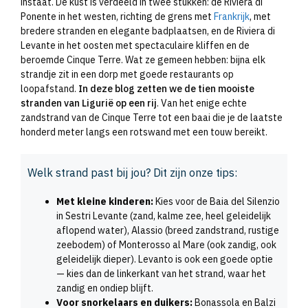
instaat. De kust is verdeeld in twee stukken: de Riviera di
Ponente in het westen, richting de grens met
Frankrijk
, met
bredere stranden en elegante badplaatsen, en de Riviera di
Levante in het oosten met spectaculaire kliffen en de
beroemde Cinque Terre. Wat ze gemeen hebben: bijna elk
strandje zit in een dorp met goede restaurants op
loopafstand.
In deze blog zetten we de tien mooiste
stranden van Ligurië op een rij
. Van het enige echte
zandstrand van de Cinque Terre tot een baai die je de laatste
honderd meter langs een rotswand met een touw bereikt.
Welk strand past bij jou? Dit zijn onze tips:
Met kleine kinderen:
Kies voor de Baia del Silenzio
in Sestri Levante (zand, kalme zee, heel geleidelijk
aflopend water), Alassio (breed zandstrand, rustige
zeebodem) of Monterosso al Mare (ook zandig, ook
geleidelijk dieper). Levanto is ook een goede optie
— kies dan de linkerkant van het strand, waar het
zandig en ondiep blijft.
Voor snorkelaars en duikers:
Bonassola en Balzi