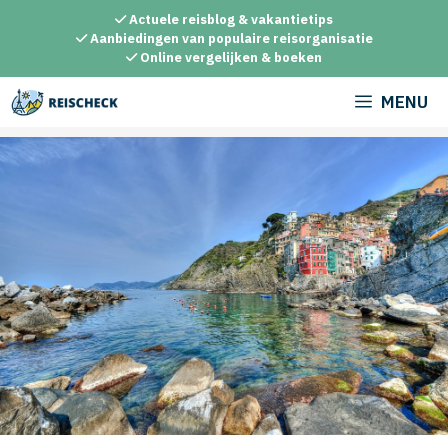
Ga
Actuele reisblog & vakantietips
naar
Aanbiedingen van populaire reisorganisatie
Online vergelijken & boeken
de
inhoud
MENU