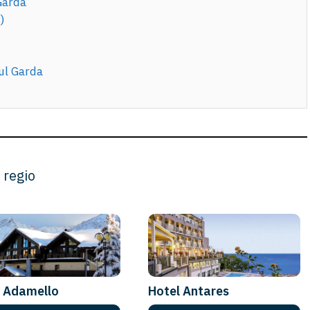
Garda
)
sul Garda
 regio
l Adamello
Hotel Antares