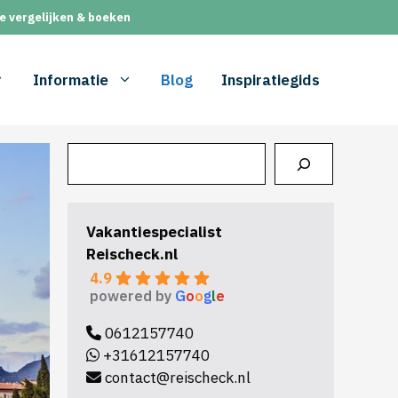
e vergelijken & boeken
Informatie
Blog
Inspiratiegids
Zoeken
Vakantiespecialist
Reischeck.nl
4.9
powered by
G
o
o
g
l
e
0612157740
+31612157740
contact@reischeck.nl