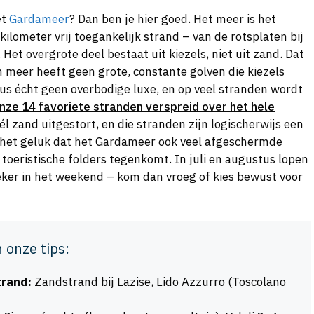
et
Gardameer
? Dan ben je hier goed. Het meer is het
ilometer vrij toegankelijk strand – van de rotsplaten bij
Het overgrote deel bestaat uit kiezels, niet uit zand. Dat
n meer heeft geen grote, constante golven die kiezels
us écht geen overbodige luxe, en op veel stranden wordt
onze 14 favoriete stranden verspreid over het hele
él zand uitgestort, en die stranden zijn logischerwijs een
t het geluk dat het Gardameer ook veel afgeschermde
e toeristische folders tegenkomt. In juli en augustus lopen
zeker in het weekend – kom dan vroeg of kies bewust voor
n onze tips:
trand:
Zandstrand bij Lazise, Lido Azzurro (Toscolano