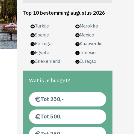
Top 10 bestemming augustus 2026
Turkije
Marokko
Spanje
Mexico
Portugal
Kaapverdië
Egypte
Tunesië
Griekenland
Curaçao
Wat is je budget?
Tot 250,-
Tot 500,-
Tot 750,-