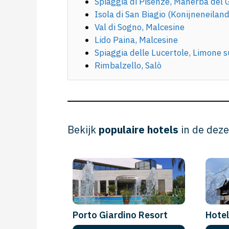
Spiaggia di Pisenze, Manerba del 
Isola di San Biagio (Konijneneiland
Val di Sogno, Malcesine
Lido Paina, Malcesine
Spiaggia delle Lucertole, Limone 
Rimbalzello, Salò
Bekijk
populaire hotels
in de deze
Porto Giardino Resort
Hote