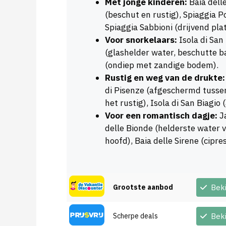
Met jonge kinderen:
Baia delle
(beschut en rustig), Spiaggia P
Spiaggia Sabbioni (drijvend pla
Voor snorkelaars:
Isola di San
(glashelder water, beschutte baa
(ondiep met zandige bodem).
Rustig en weg van de drukte:
di Pisenze (afgeschermd tussen
het rustig), Isola di San Biagio 
Voor een romantisch dagje:
Ja
delle Bionde (helderste water v
hoofd), Baia delle Sirene (cipre
Grootste aanbod
Bek
Scherpe deals
Bek