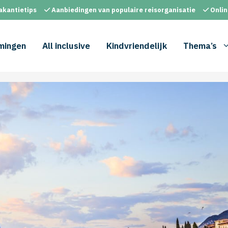
akantietips
Aanbiedingen van populaire reisorganisatie
Onlin
mingen
All inclusive
Kindvriendelijk
Thema’s