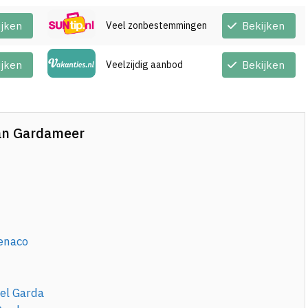
ijken
Veel zonbestemmingen
Bekijken
ijken
Veelzijdig aanbod
Bekijken
van Gardameer
Benaco
del Garda