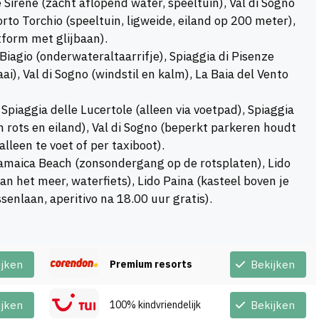
 Sirene (zacht aflopend water, speeltuin), Val di Sogno
orto Torchio (speeltuin, ligweide, eiland op 200 meter),
tform met glijbaan).
 Biagio (onderwateraltaarrifje), Spiaggia di Pisenze
i), Val di Sogno (windstil en kalm), La Baia del Vento
Spiaggia delle Lucertole (alleen via voetpad), Spiaggia
 rots en eiland), Val di Sogno (beperkt parkeren houdt
(alleen te voet of per taxiboot).
maica Beach (zonsondergang op de rotsplaten), Lido
an het meer, waterfiets), Lido Paina (kasteel boven je
ssenlaan, aperitivo na 18.00 uur gratis).
ijken
Premium resorts
Bekijken
ijken
100% kindvriendelijk
Bekijken