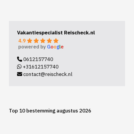
Vakantiespecialist Reischeck.nl
4.9
powered by
G
o
o
g
l
e
0612157740
+31612157740
contact@reischeck.nl
Top 10 bestemming augustus 2026