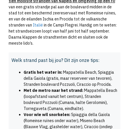
tien mooiste stranden van Napels en omgeving op een rij
:
van een gratis strandje pal aan de boulevard midden in de
stad tot een beschermd zeereservaat met Romeinse ruïnes,
en van de eilanden Ischia en Procida tot de vulkanische
stranden van
Italië
in de Campi Flegrei. Handig om te weten:
het strandseizoen loopt van half juni tot half september.
Daarna klappen de strandtenten dicht en sluiten ook de
meeste lido’s.
Welk strand past bij jou? Dit zijn onze tips:
Gratis het water in:
Mappatella Beach, Spiaggia
della Gaiola (gratis, maar reserveer van tevoren),
Stranden boulevard Pozzuoli, Ciraccio op Procida.
Met de metro naar het strand:
Mappatella Beach
(loopafstand vanuit het centrum), Stranden
boulevard Pozzuoli (Cumana, halte Gerolomini),
Torregaveta (Cumana, eindhalte).
Voor wie wil snorkelen:
Spiaggia della Gaiola
(Romeinse ruïnes onder water), Miseno Beach
(Blauwe Vlag, glashelder water), Ciraccio (ondiep