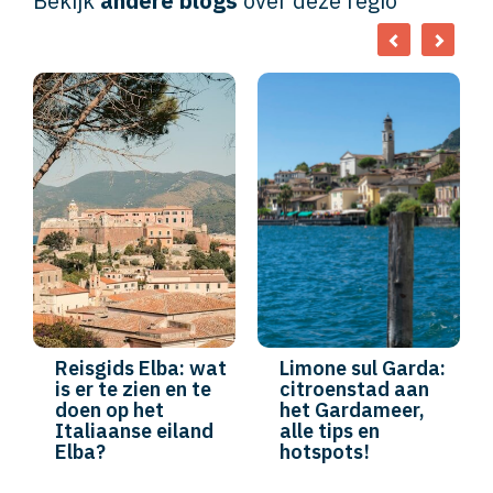
Bekijk
andere blogs
over deze regio
Reisgids Elba: wat
Limone sul Garda:
is er te zien en te
citroenstad aan
doen op het
het Gardameer,
Italiaanse eiland
alle tips en
Elba?
hotspots!