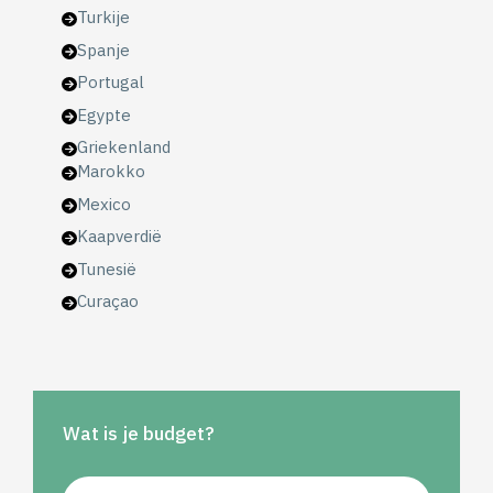
Turkije
Spanje
Portugal
Egypte
Griekenland
Marokko
Mexico
Kaapverdië
Tunesië
Curaçao
Wat is je budget?