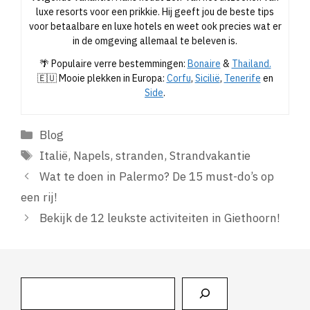
luxe resorts voor een prikkie. Hij geeft jou de beste tips
voor betaalbare en luxe hotels en weet ook precies wat er
in de omgeving allemaal te beleven is.
🌴 Populaire verre bestemmingen:
Bonaire
&
Thailand.
🇪🇺 Mooie plekken in Europa:
Corfu
,
Sicilië
,
Tenerife
en
Side
.
Categorieën
Blog
Tags
Italië
,
Napels
,
stranden
,
Strandvakantie
Wat te doen in Palermo? De 15 must-do’s op
een rij!
Bekijk de 12 leukste activiteiten in Giethoorn!
Zoeken